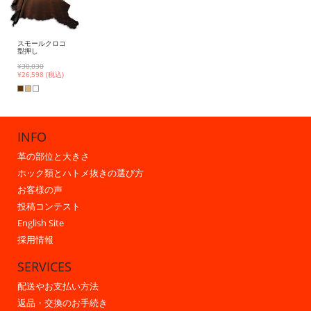
スモールクロコ
型押し
¥30,030
¥
26,598 (税込)
INFO
革の部位と大きさ
ホック類とハトメ抜きの選び方
お客様の声
投稿コンテスト
English Site
採用情報
SERVICES
配送やお支払い方法
返品・交換のお手続き