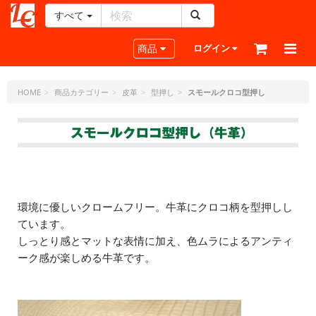
すべて
レ
ザ
Toggle navigation
商品
ログイン
ー
ク
ラ
HOME
商品カテゴリー
皮革
型押し
スモールクロコ型押し
フ
ト・
ド
ッ
ト・
ジ
ェ
環境に優しいクロームフリー。牛革にクロコ柄を型押しし
ー
ています。
ピ
ー
しっとり感とマットな表情に加え、色ムラによるアンティ
ーク感が楽しめる牛革です。