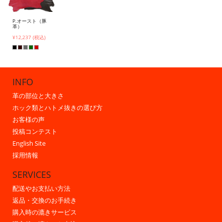
P.オースト（豚
革）
¥12,237 (税込)
INFO
革の部位と大きさ
ホック類とハトメ抜きの選び方
お客様の声
投稿コンテスト
English Site
採用情報
SERVICES
配送やお支払い方法
返品・交換のお手続き
購入時の漉きサービス