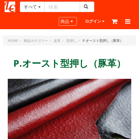
すべて
レ
ザ
Toggle navigation
商品
ログイン
ー
ク
ラ
HOME
商品カテゴリー
皮革
型押し
P.オースト型押し（豚革）
フ
ト・
P.オースト型押し（豚革）
ド
ッ
ト・
ジ
ェ
ー
ピ
ー