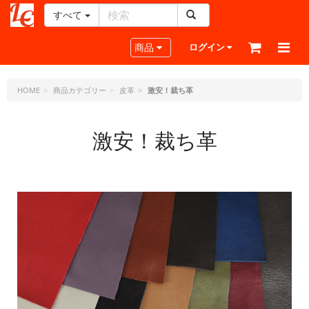
すべて
レ
ザ
Toggle navigation
商品
ログイン
ー
ク
ラ
HOME
商品カテゴリー
皮革
激安！裁ち革
フ
ト・
激安！裁ち革
ド
ッ
ト・
ジ
ェ
ー
ピ
ー