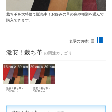
裁ち革を大特価で販売中！お好みの革の色や種類を選んで
購入できます。
表示の切替:
激安！裁ち革
の関連カテゴリー
激安！裁ち革・
激安！裁ち革・
15×30 cm
30×30 cm