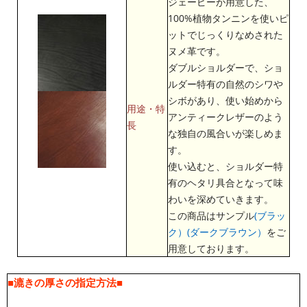
ジェーピーが用意した、
100%植物タンニンを使いピ
ットでじっくりなめされた
ヌメ革です。
ダブルショルダーで、ショ
ルダー特有の自然のシワや
シボがあり、使い始めから
用途・特
アンティークレザーのよう
長
な独自の風合いが楽しめま
す。
使い込むと、ショルダー特
有のヘタリ具合となって味
わいを深めていきます。
この商品はサンプル
(ブラッ
ク）
(ダークブラウン）
をご
用意しております。
■漉きの厚さの指定方法■