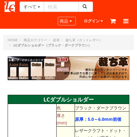
すべて
レ
ザ
Toggle navigation
商品
ログイン
ー
ク
ラ
HOME
商品カテゴリー
皮革
裁ち革（カットレザー）
LCダブルショルダー（ブラック・ダークブラウン）
フ
ト・
ド
ッ
ト・
ジ
ェ
ー
ピ
LCダブルショルダー
ー
色
ブラック・ダークブラウン
厚さ
原厚：5.0～6.0mm前後
(mm)
レザークラフト・ドット・