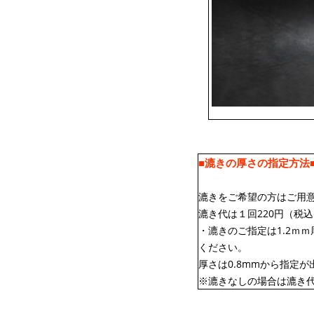
■漉きの厚さの指定方法
漉きをご希望の方はご用
漉き代は１回220円（税
・漉きのご指定は1.2ｍｍ
ください。
厚さは0.8mmから指定が
※漉きなしの場合は漉き