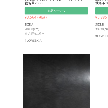
裁ち革2030
裁ち革30
商品ページへ
¥3,564 (税込)
¥5,885
SIZE:A
SIZE:B
20×30(cm)
30×30(c
※ A4判に相当
#LCWSB
#LCWSBK-A