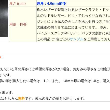
厚さ (mm)
原厚：4.0mm前後
栃木レザーで製造されるレザークラフト・ドッ
ルのサドルレザー。ピットでじっくりなめされ
ジングによる光沢の美しさをあわせ持つヌメ革
用途・特長
の繊維の隅々まで黒に染まっています。 厚み
バイカーズグッズやベルト、バッグの製作にも
この商品は1色ごとの
サンプル
をご用意してお
■
意している革の厚さにご希望の厚さがない場合、お好みの厚さをご指定
込）です。
厚の革が購入したい場合は、1.2、また、1.8ｍｍ厚の場合は1.8と、
出来ます。
代はもちろん
無料
です。表示の厚さの革をお届けします。