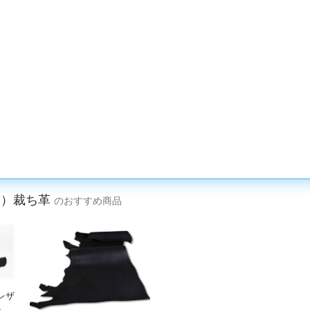
ク）裁ち革
のおすすめ商品
レザ
・