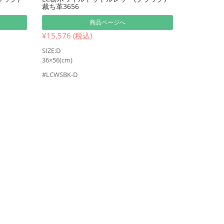
裁ち革3656
商品ページへ
¥15,576 (税込)
SIZE:D
36×56(cm)
#LCWSBK-D