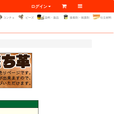
ログイン
コンチョ
ビーズ
染料・薬品
接着剤・保護剤
仕立材料