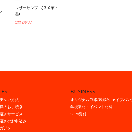
レザーサンプル(ヌメ革・
）＞
黒)
¥55 (税込)
CES
BUSINESS
支払い方法
オリジナル刻印/焼印/シェイプパン
換のお手続き
学校教材・イベント材料
漉きサービス
OEM受付
漉きのお申込み
ガジン