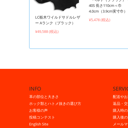
40S 長さ110cm＜巾
4.0cm（3.9cm実寸巾
LC栃木ワイルドサドルレザ
¥5,478 (税込)
ー Aランク（ブラック）
¥49,588 (税込)
INFO
SERVI
革の部位と大きさ
配送やお
ホック類とハトメ抜きの選び方
返品・交
お客様の声
購入時の
投稿コンテスト
購入後の
English Site
メールマ