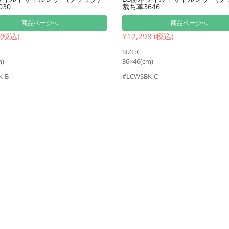
30
裁ち革3646
商品ページへ
商品ページへ
 (税込)
¥12,298 (税込)
SIZE:C
m)
36×46(cm)
K-B
#LCWSBK-C