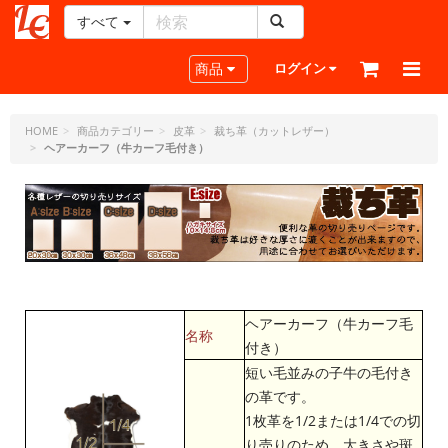
すべて
レ
ザ
Toggle navigation
商品
ログイン
ー
ク
ラ
HOME
商品カテゴリー
皮革
裁ち革（カットレザー）
ヘアーカーフ（牛カーフ毛付き）
フ
ト・
ド
ッ
ト・
ジ
ェ
ー
ピ
ヘアーカーフ（牛カーフ毛
名称
ー
付き）
短い毛並みの子牛の毛付き
の革です。
1枚革を1/2または1/4での切
り売りのため、大きさや斑