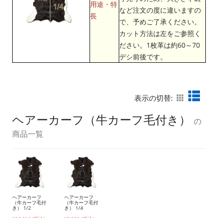
用途・特
など注文の度に違いますの
長
で、予めご了承ください。
カット方法は左をご参照く
ださい。1枚革は約60～70
デシ前後です。
表示の切替:
ヘアーカーフ（牛カーフ毛付き）
の
商品一覧
ヘアーカーフ
ヘアーカーフ
（牛カーフ毛付
（牛カーフ毛付
き） 1/2
き） 1/4