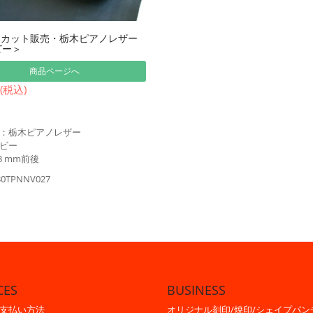
m巾カット販売・栃木ピアノレザー
ビー＞
商品ページへ
 (税込)
：栃木ピアノレザー
ビー
3 mm前後
30TPNNV027
CES
BUSINESS
支払い方法
オリジナル刻印/焼印/シェイプパン