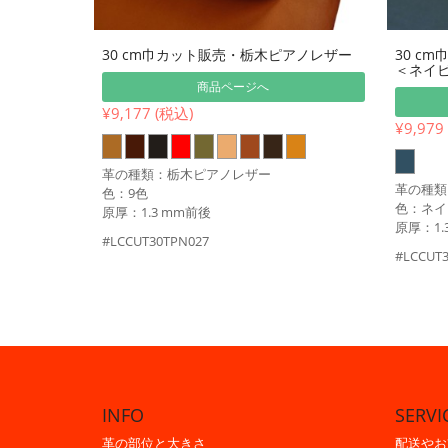
30 cm巾カット販売・栃木ピアノレザー
30 c
＜ネイ
商品ページへ
¥9,177 (税込)
¥9,979
革の種類：栃木ピアノレザー
革の種類
色：9色
色：ネイ
原厚：1.3 mm前後
原厚：1.
#LCCUT30TPN027
#LCCUT
INFO
SERVI
革の部位と大きさ
配送やお