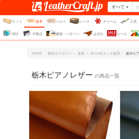
すべて
レザークラフト・ドット・
ジェーピー
キット
皮革
ベルト
レース
チャーム
工具
時計
半製品
書籍・パターン
はぎれ
セール
HOME
商品カテゴリー
皮革
30 cm巾カット販売
栃木ピ
栃木ピアノレザー
の商品一覧