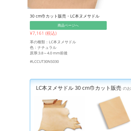
30 cm巾カット販売・LC本ヌメサドル
商品ページへ
¥7,161 (税込)
革の種類：LC本ヌメサドル
色：ナチュラル
原厚:3.8～4.0 mm前後
#LCCUT30NS030
LC本ヌメサドル 30 cm巾カット販売
のお