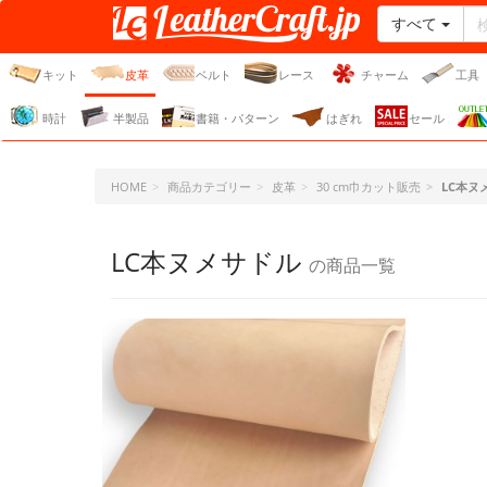
すべて
レザークラフト・ドット・
ジェーピー
キット
皮革
ベルト
レース
チャーム
工具
時計
半製品
書籍・パターン
はぎれ
セール
HOME
商品カテゴリー
皮革
30 cm巾カット販売
LC本ヌ
LC本ヌメサドル
の商品一覧