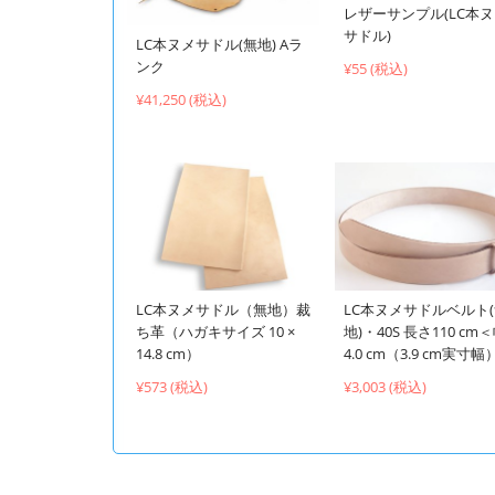
レザーサンプル(LC本
サドル)
LC本ヌメサドル(無地) Aラ
ンク
¥55 (税込)
¥41,250 (税込)
LC本ヌメサドル（無地）裁
LC本ヌメサドルベルト
ち革（ハガキサイズ 10 ×
地)・40S 長さ110 cm
14.8 cm）
4.0 cm（3.9 cm実寸幅
¥573 (税込)
¥3,003 (税込)