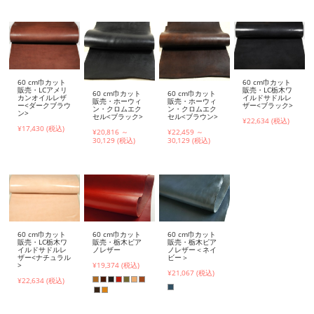
60 cm巾カット
60 cm巾カット
販売・LCアメリ
販売・LC栃木ワ
60 cm巾カット
60 cm巾カット
カンオイルレザ
イルドサドルレ
販売・ホーウィ
販売・ホーウィ
ー<ダークブラウ
ザー<ブラック>
ン・クロムエク
ン・クロムエク
ン>
セル<ブラック>
セル<ブラウン>
¥22,634 (税込)
¥17,430 (税込)
¥20,816 ～
¥22,459 ～
30,129 (税込)
30,129 (税込)
60 cm巾カット
60 cm巾カット
60 cm巾カット
販売・LC栃木ワ
販売・栃木ピア
販売・栃木ピア
イルドサドルレ
ノレザー
ノレザー＜ネイ
ザー<ナチュラル
ビー＞
>
¥19,374 (税込)
¥21,067 (税込)
¥22,634 (税込)