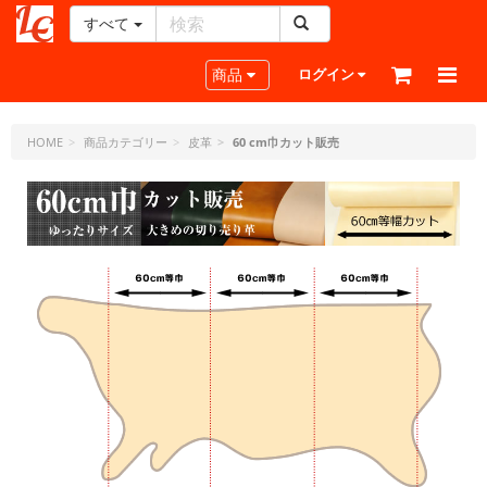
すべて
レ
ザ
Toggle navigation
商品
ログイン
ー
ク
ラ
HOME
商品カテゴリー
皮革
60 cm巾カット販売
フ
ト・
ド
ッ
ト・
ジ
ェ
ー
ピ
ー