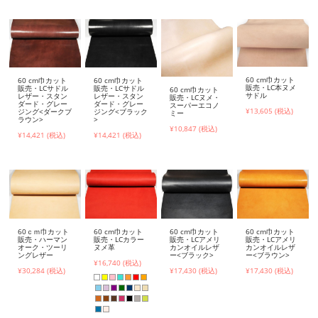
60 cm巾カット
60 cm巾カット
60 cm巾カット
販売・LC本ヌメ
販売・LCサドル
販売・LCサドル
60 cm巾カット
サドル
レザー・スタン
レザー・スタン
販売・LCヌメ・
ダード・グレー
ダード・グレー
スーパーエコノ
¥13,605 (税込)
ジング<ダークブ
ジング<ブラック
ミー
ラウン>
>
¥10,847 (税込)
¥14,421 (税込)
¥14,421 (税込)
60ｃｍ巾カット
60 cm巾カット
60 cm巾カット
60 cm巾カット
販売・ハーマン
販売・LCカラー
販売・LCアメリ
販売・LCアメリ
オーク・ツーリ
ヌメ革
カンオイルレザ
カンオイルレザ
ングレザー
ー<ブラック>
ー<ブラウン>
¥16,740 (税込)
¥30,284 (税込)
¥17,430 (税込)
¥17,430 (税込)