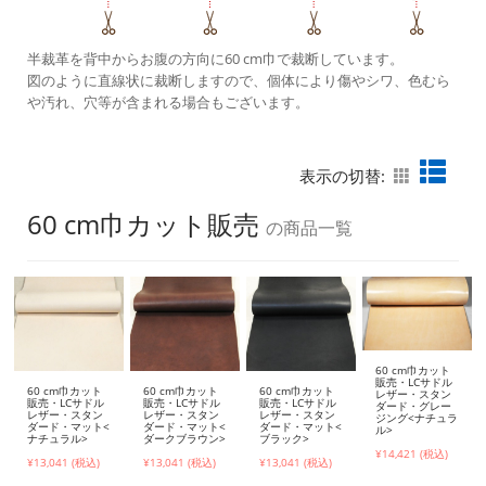
半裁革を背中からお腹の方向に60 cm巾で裁断しています。
図のように直線状に裁断しますので、個体により傷やシワ、色むら
や汚れ、穴等が含まれる場合もございます。
表示の切替:
60 cm巾カット販売
の商品一覧
60 cm巾カット
販売・LCサドル
60 cm巾カット
60 cm巾カット
60 cm巾カット
レザー・スタン
販売・LCサドル
販売・LCサドル
販売・LCサドル
ダード・グレー
レザー・スタン
レザー・スタン
レザー・スタン
ジング<ナチュラ
ダード・マット<
ダード・マット<
ダード・マット<
ル>
ナチュラル>
ダークブラウン>
ブラック>
¥14,421 (税込)
¥13,041 (税込)
¥13,041 (税込)
¥13,041 (税込)