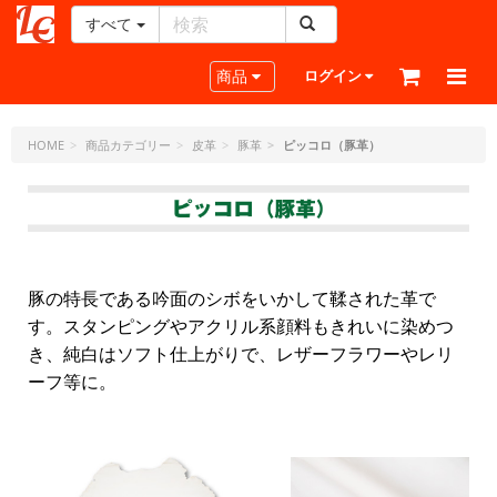
すべて
レ
ザ
Toggle navigation
商品
ログイン
ー
ク
ラ
HOME
商品カテゴリー
皮革
豚革
ピッコロ（豚革）
フ
ト・
ド
ッ
ト・
ジ
豚の特長である吟面のシボをいかして鞣された革で
ェ
す。スタンピングやアクリル系顔料もきれいに染めつ
ー
き、純白はソフト仕上がりで、レザーフラワーやレリ
ピ
ー
ーフ等に。