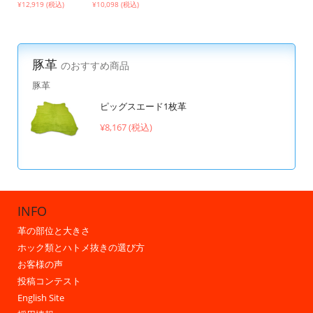
¥
12,919 (税込)
¥
10,098 (税込)
豚革
のおすすめ商品
豚革
ピッグスエード1枚革
¥8,167 (税込)
INFO
革の部位と大きさ
ホック類とハトメ抜きの選び方
お客様の声
投稿コンテスト
English Site