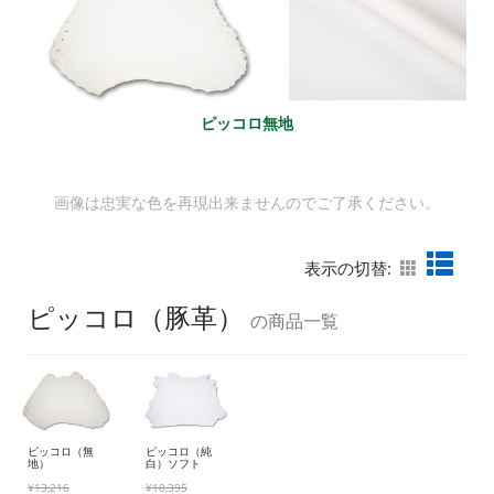
ピッコロ無地
画像は忠実な色を再現出来ませんのでご了承ください。
表示の切替:
ピッコロ（豚革）
の商品一覧
ピッコロ（無
ピッコロ（純
地）
白）ソフト
¥13,216
¥10,395