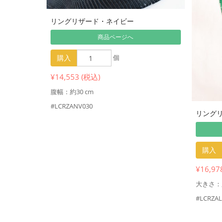
リングリザード・ネイビー
商品ページへ
購入
個
¥14,553 (税込)
腹幅：約30 cm
#LCRZANV030
リング
購入
¥16,97
大きさ：腹
#LCRZAL