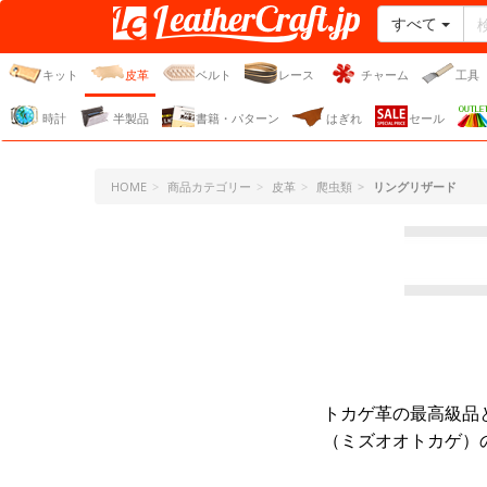
すべて
レザークラフト・ドット・
ジェーピー
キット
皮革
ベルト
レース
チャーム
工具
時計
半製品
書籍・パターン
はぎれ
セール
HOME
商品カテゴリー
皮革
爬虫類
リングリザード
トカゲ革の最高級品
（ミズオオトカゲ）