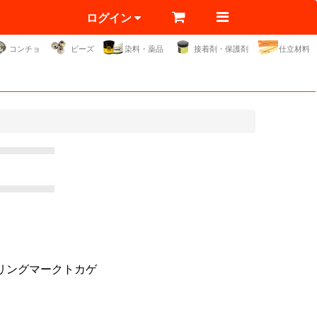
ログイン
コンチョ
ビーズ
染料・薬品
接着剤・保護剤
仕立材料
リングマークトカゲ