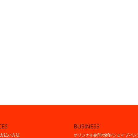
CES
BUSINESS
支払い方法
オリジナル刻印/焼印/シェイプパン