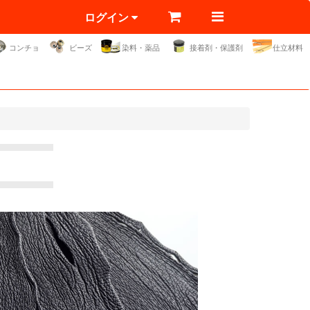
ログイン
コンチョ
ビーズ
染料・薬品
接着剤・保護剤
仕立材料