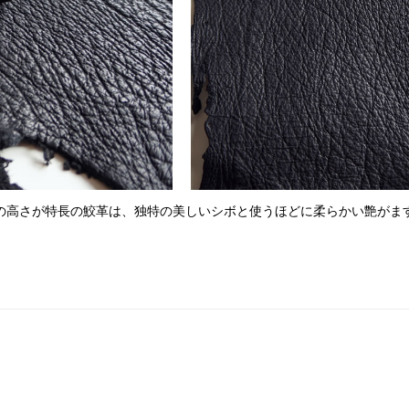
の高さが特長の鮫革は、独特の美しいシボと使うほどに柔らかい艶がま