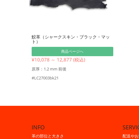
鮫革（シャークスキン・ブラック・マッ
ト）
商品ページへ
¥10,078 ～ 12,877 (税込)
原厚：1.2 mm 前後
#LC27003bk21
INFO
SERVI
革の部位と大きさ
配送やお