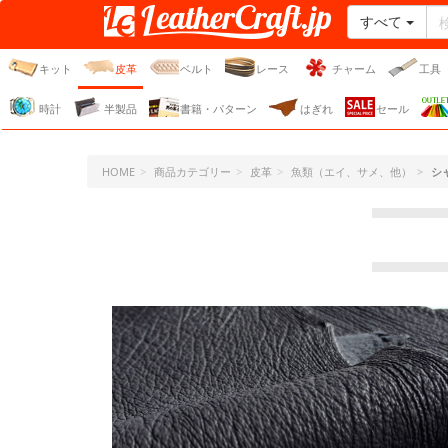
すべて
レザークラフト・ドット・
ジェーピー
キット
皮革
ベルト
レース
チャーム
工具
時計
半製品
書籍・パターン
はぎれ
セール
HOME
商品カテゴリー
皮革
魚類（エイ、サメ、他）
シ