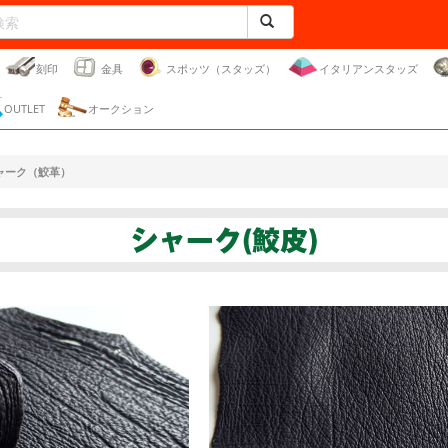
刻印
金具
スポッツ（スタッズ）
イタリアンスタッズ
OUTLET
オークション
ャーク（鮫革）