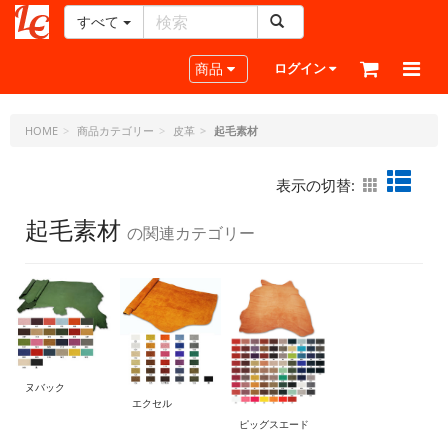
すべて
レ
ザ
Toggle navigation
商品
ログイン
ー
ク
ラ
HOME
商品カテゴリー
皮革
起毛素材
フ
ト・
表示の切替:
ド
ッ
起毛素材
の関連カテゴリー
ト・
ジ
ェ
ー
ピ
ー
ヌバック
エクセル
ピッグスエード