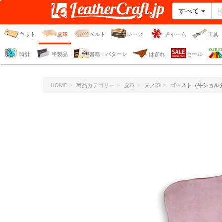
すべて
レザークラフト・ドット・
ジェーピー
キット
皮革
ベルト
レース
チャーム
工具
時計
半製品
書籍・パターン
はぎれ
セール
HOME
商品カテゴリー
皮革
ヌメ革
ゴースト（牛ショル