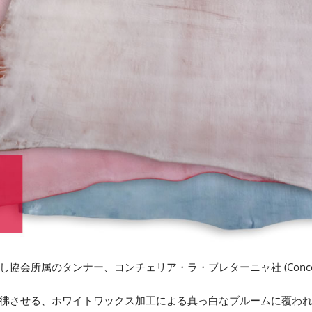
会所属のタンナー、コンチェリア・ラ・ブレターニャ社 (Conceria la
彿させる、ホワイトワックス加工による真っ白なブルームに覆わ