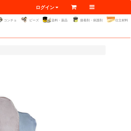
ログイン
コンチョ
ビーズ
染料・薬品
接着剤・保護剤
仕立材料