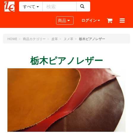
すべて
レ
ザ
Toggle navigation
商品
ログイン
ー
ク
ラ
HOME
商品カテゴリー
皮革
ヌメ革
栃木ピアノレザー
フ
ト・
栃木ピアノレザー
ド
ッ
ト・
ジ
ェ
ー
ピ
ー