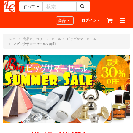
すべて
レ
ザ
Toggle navigation
商品
ログイン
ー
ク
ラ
HOME
商品カテゴリー
セール
ビッグサマーセール
＜ビッグサマーセール＞刻印
フ
ト・
ド
ッ
ト・
ジ
ェ
ー
ピ
ー