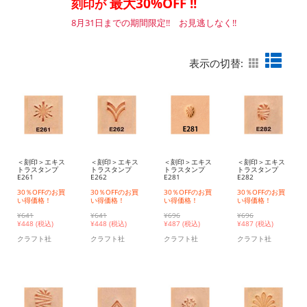
最大30%OFF !!
刻印が
8月31日までの期間限定!! お見逃しなく!!
表示の切替:
＜刻印＞エキス
＜刻印＞エキス
＜刻印＞エキス
＜刻印＞エキス
トラスタンプ
トラスタンプ
トラスタンプ
トラスタンプ
E261
E262
E281
E282
30％OFFのお買
30％OFFのお買
30％OFFのお買
30％OFFのお買
い得価格！
い得価格！
い得価格！
い得価格！
¥641
¥641
¥696
¥696
¥
448 (税込)
¥
448 (税込)
¥
487 (税込)
¥
487 (税込)
クラフト社
クラフト社
クラフト社
クラフト社