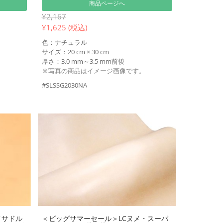
商品ページへ
¥2,167
¥
1,625 (税込)
色：ナチュラル
サイズ：20 cm × 30 cm
厚さ：3.0 mm～3.5 mm前後
※写真の商品はイメージ画像です。
#SLSSG2030NA
メサドル
＜ビッグサマーセール＞LCヌメ・スーパ