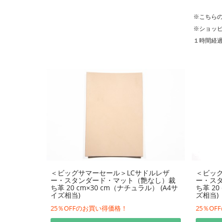
※こちら
※ショッ
１時間経
＜ビッグサマーセール＞LCサドルレザ
＜ビッグ
ー・スタンダード・マット（艶なし）裁
ー・ス
ち革 20 cm×30 cm（ナチュラル） (A4サ
ち革 20
イズ相当)
ズ相当)
25％OFFのお買い得価格！
25％O