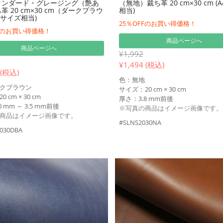
タンダード・グレージング（艶あ
（無地）裁ち革 20 cm×30 cm (
革 20 cm×30 cm（ダークブラウ
相当)
4サイズ相当)
25％OFFのお買い得価格！
FFのお買い得価格！
商品ページへ
商品ページへ
¥1,992
¥
1,494 (税込)
 (税込)
色：無地
クブラウン
サイズ：20 cm × 30 cm
 cm × 30 cm
厚さ：3.8 mm前後
 mm ～ 3.5 mm前後
※写真の商品はイメージ画像です。
商品はイメージ画像です。
#SLNS2030NA
030DBA