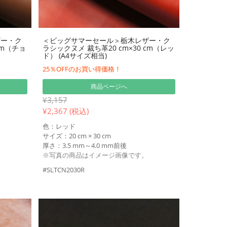
ザー・ク
＜ビッグサマーセール＞栃木レザー・ク
cm（チョ
ラシックヌメ 裁ち革20 cm×30 cm（レッ
ド） (A4サイズ相当)
25％OFFのお買い得価格！
商品ページへ
¥3,157
¥
2,367 (税込)
色：レッド
サイズ：20 cm × 30 cm
厚さ：3.5 mm～4.0 mm前後
※写真の商品はイメージ画像です。
#SLTCN2030R