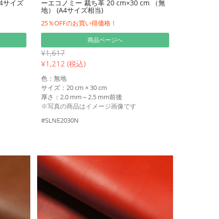
A4サイズ
ーエコノミー 裁ち革 20 cm×30 cm （無
地） (A4サイズ相当)
25％OFFのお買い得価格！
商品ページへ
¥1,617
¥
1,212 (税込)
色：無地
サイズ：20 cm × 30 cm
厚さ：2.0 mm～2.5 mm前後
※写真の商品はイメージ画像です
#SLNE2030N