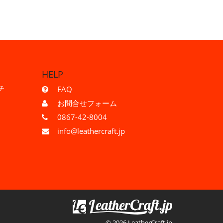
HELP
チ
FAQ
お問合せフォーム
0867-42-8004
info@leathercraft.jp
© 2026 LeatherCraft.jp