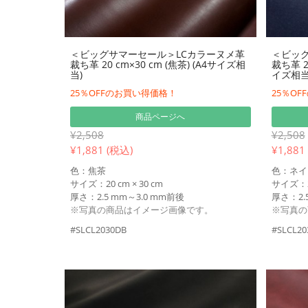
＜ビッグサマーセール＞LCカラーヌメ革
＜ビッグ
裁ち革 20 cm×30 cm (焦茶) (A4サイズ相
裁ち革 2
当)
イズ相当
25％OFFのお買い得価格！
25％O
商品ページへ
¥2,508
¥2,508
¥
1,881 (税込)
¥
1,881
色：焦茶
色：ネイ
サイズ：20 cm × 30 cm
サイズ：20
厚さ：2.5 mm～3.0 mm前後
厚さ：2.
※写真の商品はイメージ画像です。
※写真の
#SLCL2030DB
#SLCL20