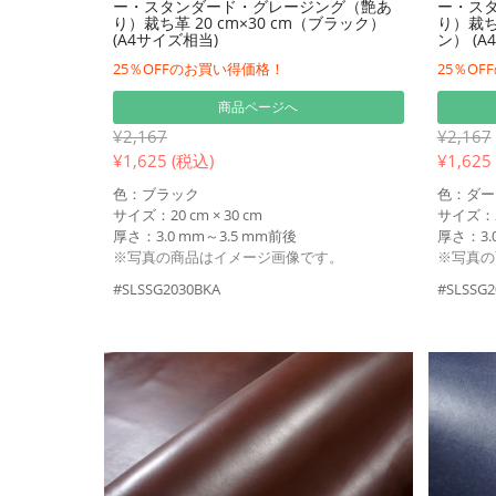
ー・スタンダード・グレージング（艶あ
ー・ス
り）裁ち革 20 cm×30 cm（ブラック）
り）裁ち
(A4サイズ相当)
ン） (A
25％OFFのお買い得価格！
25％O
商品ページへ
¥2,167
¥2,167
¥
1,625 (税込)
¥
1,625
色：ブラック
色：ダー
サイズ：20 cm × 30 cm
サイズ：20
厚さ：3.0 mm～3.5 mm前後
厚さ：3.0
※写真の商品はイメージ画像です。
※写真の
#SLSSG2030BKA
#SLSSG2