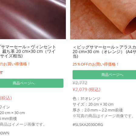
グサマーセール＞ヴィンセント
＜ビッグサマーセール＞アラスカ
裁ち革 20 cm×30 cm（ワイ
20 cm×30 cm（オレンジ） (A
4サイズ相当)
当)
FFのお買い得価格！
25％OFFのお買い得価格！
UT
商品ページへ
¥2,772
商品ページへ
¥
2,079 (税込)
 (税込)
色：31オレンジ
サイズ：20 cm × 30 cm
5ワイン
厚さ：2.0 mm～2.2 mm前後
 cm × 30 cm
※写真の商品はイメージ画像です。
5 mm前後
商品はイメージ画像です。
#SLSKA2030ORG
30WN