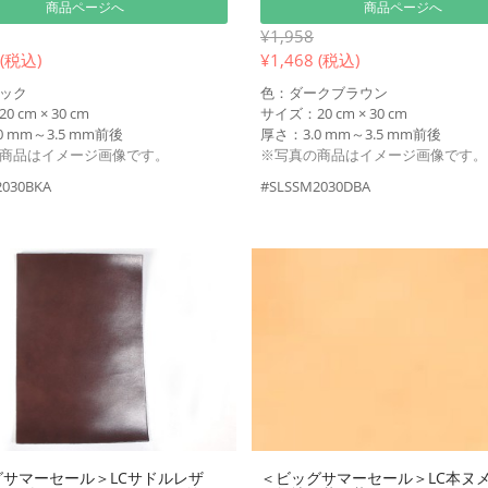
商品ページへ
商品ページへ
¥1,958
 (税込)
¥
1,468 (税込)
ック
色：ダークブラウン
 cm × 30 cm
サイズ：20 cm × 30 cm
0 mm～3.5 mm前後
厚さ：3.0 mm～3.5 mm前後
商品はイメージ画像です。
※写真の商品はイメージ画像です。
2030BKA
#SLSSM2030DBA
サマーセール＞LCサドルレザ
＜ビッグサマーセール＞LC本ヌ