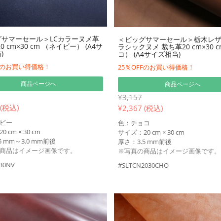
サマーセール＞LCカラーヌメ革
＜ビッグサマーセール＞栃木レ
0 cm×30 cm （ネイビー） (A4サ
ラシックヌメ 裁ち革20 cm×30 
)
コ） (A4サイズ相当)
FFのお買い得価格！
25％OFFのお買い得価格！
商品ページへ
商品ページへ
¥3,157
 (税込)
¥
2,367 (税込)
ビー
色：チョコ
 cm × 30 cm
サイズ：20 cm × 30 cm
5 mm～3.0 mm前後
厚さ：3.5 mm前後
商品はイメージ画像です。
※写真の商品はイメージ画像です。
30NV
#SLTCN2030CHO