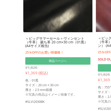
＜ビッ
＜ビッグサマーセール＞ヴィンセント
（牛革） 
（牛革） 裁ち革 20 cm×30 cm（01黒）
ン） (A
(A4サイズ相当)
25％O
25％OFFのお買い得価格！
SOLD O
商品ページへ
¥1,826
¥
1,369 (税込)
¥1,826
¥
1,369
色：01黒
サイズ：20 cm × 30 cm
色：75
厚さ：2.5 mm前後
サイズ：20
※写真の商品はイメージ画像です。
厚さ：2.
※写真の
#SLVI2030BK
#SLVI20