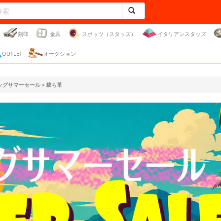
刻印
金具
スポッツ（スタッズ）
イタリアンスタッズ
OUTLET
オークション
ッグサマーセール＞裁ち革