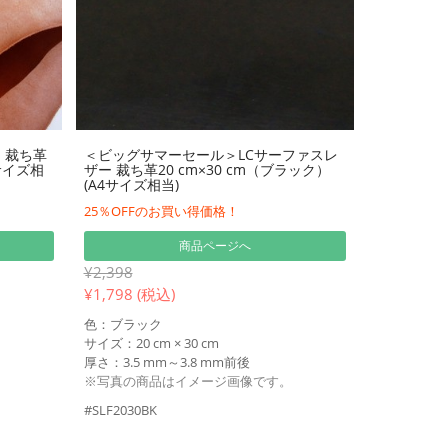
 裁ち革
＜ビッグサマーセール＞LCサーファスレ
4サイズ相
ザー 裁ち革20 cm×30 cm（ブラック）
(A4サイズ相当)
25％OFFのお買い得価格！
商品ページへ
¥2,398
¥
1,798 (税込)
色：ブラック
サイズ：20 cm × 30 cm
厚さ：3.5 mm～3.8 mm前後
※写真の商品はイメージ画像です。
#SLF2030BK