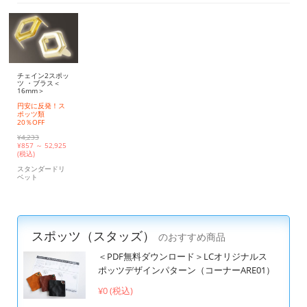
チェイン2スポッ
ツ ・ブラス＜
16mm＞
円安に反発！ス
ポッツ類
20％OFF
¥4,233
¥
857 ～ 52,925
(税込)
スタンダードリ
ベット
スポッツ（スタッズ）
のおすすめ商品
＜PDF無料ダウンロード＞LCオリジナルス
ポッツデザインパターン（コーナーARE01）
¥0 (税込)