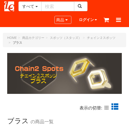
すべて
レ
ザ
Toggle navigation
商品
ログイン
ー
ク
ラ
HOME
商品カテゴリー
スポッツ（スタッズ）
チェイン２スポッツ
ブラス
フ
ト・
ド
ッ
ト・
ジ
ェ
ー
ピ
ー
表示の切替:
ブラス
の商品一覧