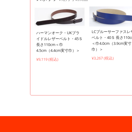
LCブルーサーファスレ
ハーマンオーク・UKブラ
ベルト・40Ｓ 長さ110
イドルレザーベルト・45Ｓ
＜巾4.0cm（3.9cm実寸
長さ110cm＜巾
巾）＞
4.5cm（4.4cm実寸巾）＞
¥3,267 (税込)
¥9,119 (税込)