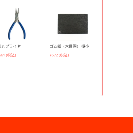
ゴム板（木目調） 極小
細丸プライヤー
¥572 (税込)
661 (税込)