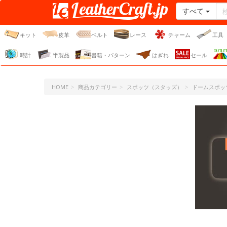
すべて
レザークラフト・ドット・
ジェーピー
キット
皮革
ベルト
レース
チャーム
工具
時計
半製品
書籍・パターン
はぎれ
セール
HOME
商品カテゴリー
スポッツ（スタッズ）
ドームスポッ