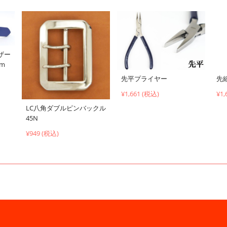
ザー
cm
先平プライヤー
先
¥1,661 (税込)
¥1,
LC八角ダブルピンバックル
45N
¥949 (税込)