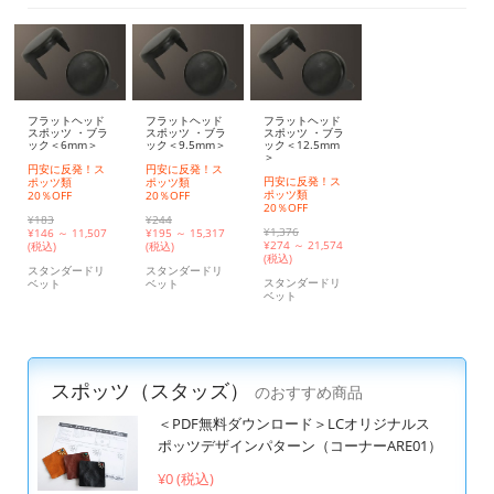
フラットヘッド
フラットヘッド
フラットヘッド
スポッツ ・ブラ
スポッツ ・ブラ
スポッツ ・ブラ
ック＜6mm＞
ック＜9.5mm＞
ック＜12.5mm
＞
円安に反発！ス
円安に反発！ス
円安に反発！ス
ポッツ類
ポッツ類
ポッツ類
20％OFF
20％OFF
20％OFF
¥183
¥244
¥1,376
¥
146 ～ 11,507
¥
195 ～ 15,317
¥
274 ～ 21,574
(税込)
(税込)
(税込)
スタンダードリ
スタンダードリ
スタンダードリ
ベット
ベット
ベット
スポッツ（スタッズ）
のおすすめ商品
＜PDF無料ダウンロード＞LCオリジナルス
ポッツデザインパターン（コーナーARE01）
¥0 (税込)