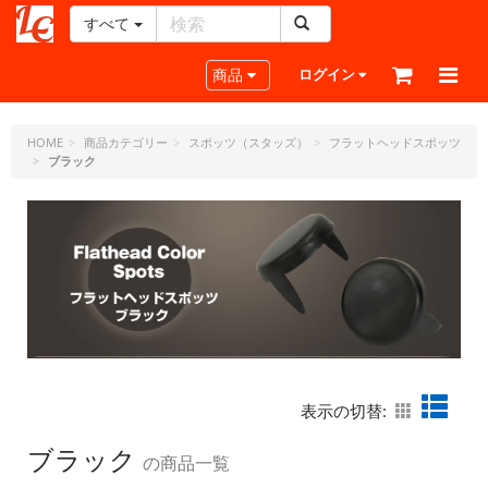
すべて
レ
ザ
Toggle navigation
商品
ログイン
ー
ク
ラ
HOME
商品カテゴリー
スポッツ（スタッズ）
フラットヘッドスポッツ
ブラック
フ
ト・
ド
ッ
ト・
ジ
ェ
ー
ピ
ー
表示の切替:
ブラック
の商品一覧