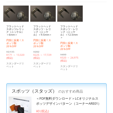
フラットヘッド
フラットヘッド
フラットヘッド
スポッツレリッ
スポッツ・レリ
スポッツ・レリ
ク（ニッケル）
ック（ニッケ
ック（ニッケ
＜6mm＞
ル）＜9.5mm＞
ル）＜12.5mm
＞
円安に反発！ス
円安に反発！ス
円安に反発！ス
ポッツ類
ポッツ類
ポッツ類
20％OFF
20％OFF
20％OFF
¥2,135
¥282
¥400
¥
171 ～ 13,320
¥
225 ～ 17,729
¥
320 ～ 24,975
(税込)
(税込)
(税込)
スタンダードリ
スタンダードリ
スタンダードリ
ベット
ベット
ベット
スポッツ（スタッズ）
のおすすめ商品
＜PDF無料ダウンロード＞LCオリジナルス
ポッツデザインパターン（コーナーARE01）
¥0 (税込)