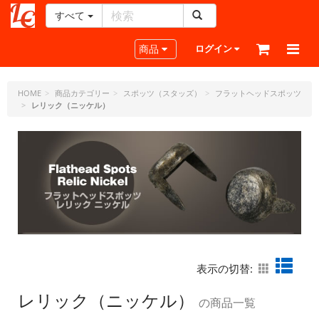
すべて
レ
ザ
Toggle navigation
商品
ログイン
ー
ク
ラ
HOME
商品カテゴリー
スポッツ（スタッズ）
フラットヘッドスポッツ
レリック（ニッケル）
フ
ト・
ド
ッ
ト・
ジ
ェ
ー
ピ
ー
表示の切替:
レリック（ニッケル）
の商品一覧