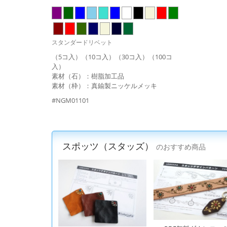
スタンダードリベット
（5コ入）（10コ入）（30コ入）（100コ
入）
素材（石）：樹脂加工品
素材（枠）：真鍮製ニッケルメッキ
#NGM01101
スポッツ（スタッズ）
のおすすめ商品