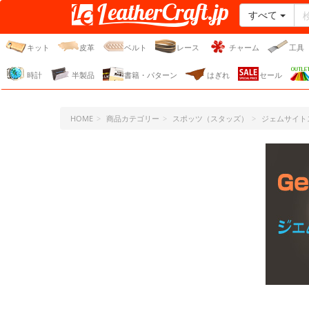
すべて
レザークラフト・ドット・
ジェーピー
キット
皮革
ベルト
レース
チャーム
工具
時計
半製品
書籍・パターン
はぎれ
セール
HOME
商品カテゴリー
スポッツ（スタッズ）
ジェムサイト