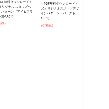
PDF無料ダウンロード＞
＜PDF無料ダウンロード＞
Cオリジナル スタッズベ
LCオリジナルスポッツデザ
トパターン（アイ＆フラ
インパターン（バースト
39AR01）
AR01）
 (税込)
¥0 (税込)