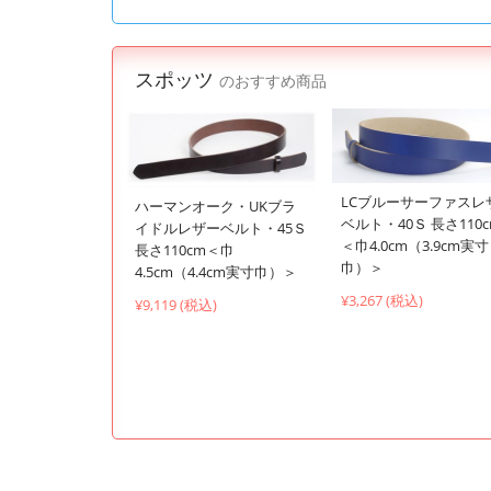
スポッツ
のおすすめ商品
LCブルーサーファスレ
ハーマンオーク・UKブラ
ベルト・40Ｓ 長さ110
イドルレザーベルト・45Ｓ
＜巾4.0cm（3.9cm実寸
長さ110cm＜巾
巾）＞
4.5cm（4.4cm実寸巾）＞
¥3,267 (税込)
¥9,119 (税込)