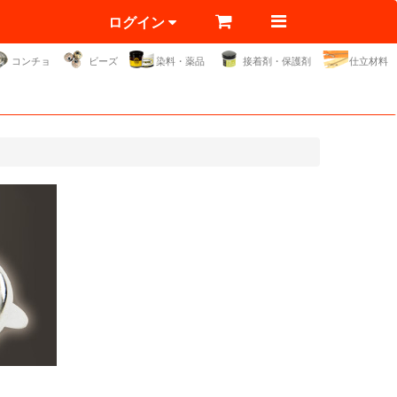
ログイン
コンチョ
ビーズ
染料・薬品
接着剤・保護剤
仕立材料