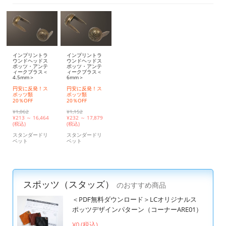
インプリントラ
インプリントラ
ウンドヘッドス
ウンドヘッドス
ポッツ・アンテ
ポッツ・アンテ
ィークブラス＜
ィークブラス＜
4.5mm＞
6mm＞
円安に反発！ス
円安に反発！ス
ポッツ類
ポッツ類
20％OFF
20％OFF
¥1,062
¥1,152
¥
213 ～ 16,464
¥
232 ～ 17,879
(税込)
(税込)
スタンダードリ
スタンダードリ
ベット
ベット
スポッツ（スタッズ）
のおすすめ商品
＜PDF無料ダウンロード＞LCオリジナルス
ポッツデザインパターン（コーナーARE01）
¥0 (税込)