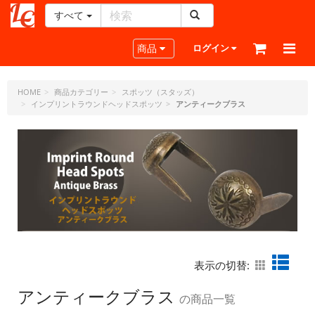
すべて
レ
ザ
Toggle navigation
商品
ログイン
ー
ク
ラ
HOME
商品カテゴリー
スポッツ（スタッズ）
インプリントラウンドヘッドスポッツ
アンティークブラス
フ
ト・
ド
ッ
ト・
ジ
ェ
ー
ピ
ー
表示の切替:
アンティークブラス
の商品一覧