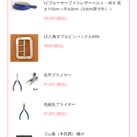
LCブルーサーファスレザーベルト・40Ｓ 長
さ110cm＜巾4.0cm（3.9cm実寸巾）＞
¥3,267 (税込)
LC八角ダブルピンバックル45N
¥949 (税込)
先平プライヤー
¥1,661 (税込)
先細丸プライヤー
¥1,661 (税込)
ゴム板（木目調） 極小