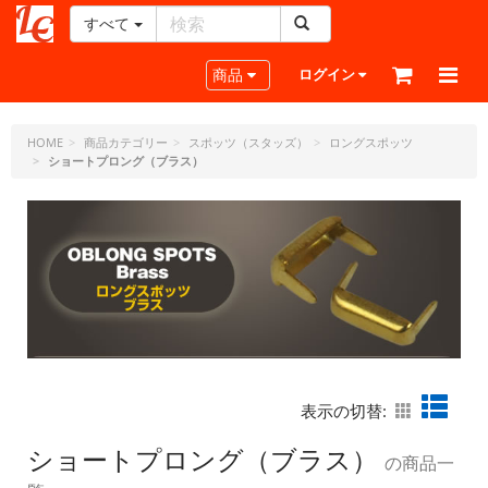
すべて
レ
ザ
Toggle navigation
商品
ログイン
ー
ク
ラ
HOME
商品カテゴリー
スポッツ（スタッズ）
ロングスポッツ
ショートプロング（ブラス）
フ
ト・
ド
ッ
ト・
ジ
ェ
ー
ピ
ー
表示の切替:
ショートプロング（ブラス）
の商品一