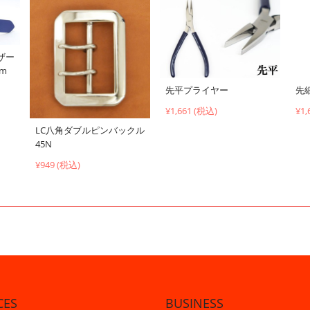
ザー
cm
先平プライヤー
先
¥1,661 (税込)
¥1,
LC八角ダブルピンバックル
45N
¥949 (税込)
CES
BUSINESS