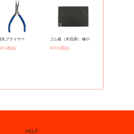
ゴム板（木目調） 極小
細丸プライヤー
¥572 (税込)
661 (税込)
HELP