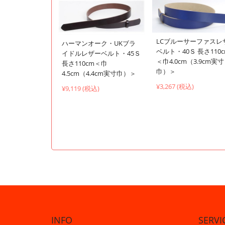
LCブルーサーファスレ
ハーマンオーク・UKブラ
ベルト・40Ｓ 長さ110
イドルレザーベルト・45Ｓ
＜巾4.0cm（3.9cm実寸
長さ110cm＜巾
巾）＞
4.5cm（4.4cm実寸巾）＞
¥3,267 (税込)
¥9,119 (税込)
INFO
SERVI