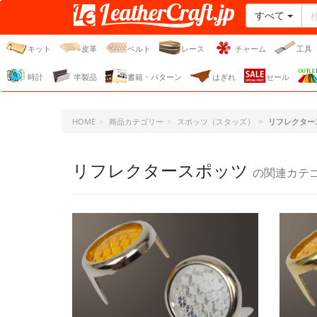
すべて
レザークラフト・ドット・
ジェーピー
キット
皮革
ベルト
レース
チャーム
工具
時計
半製品
書籍・パターン
はぎれ
セール
HOME
商品カテゴリー
スポッツ（スタッズ）
リフレクター
リフレクタースポッツ
の関連カテ