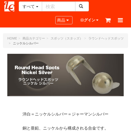
すべて
レ
ザ
Toggle navigation
商品
ログイン
ー
ク
ラ
HOME
商品カテゴリー
スポッツ（スタッズ）
ラウンドヘッドスポッツ
ニッケルシルバー
フ
ト・
ド
ッ
ト・
ジ
ェ
ー
ピ
ー
洋白＝ニッケルシルバー＝ジャーマンシルバー
銅と亜鉛、ニッケルから構成される合金です。