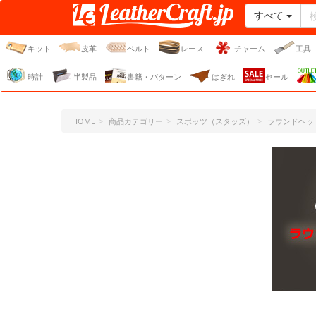
すべて
レザークラフト・ドット・
ジェーピー
キット
皮革
ベルト
レース
チャーム
工具
時計
半製品
書籍・パターン
はぎれ
セール
HOME
商品カテゴリー
スポッツ（スタッズ）
ラウンドヘッ