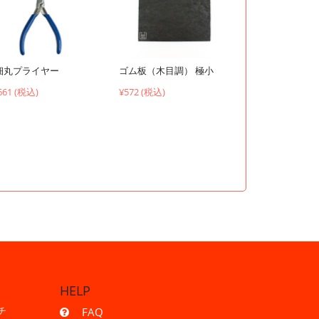
ゴム板（木目調） 極小
細丸プライヤー
¥572 (税込)
661 (税込)
HELP
チ
FAQ