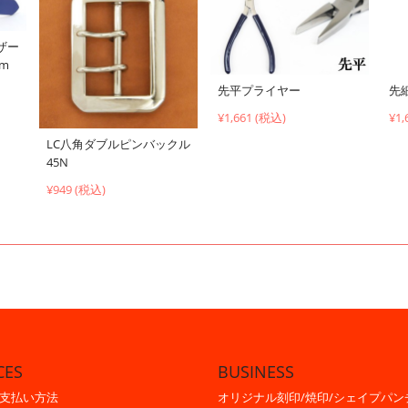
ザー
cm
先平プライヤー
先
¥1,661 (税込)
¥1,
LC八角ダブルピンバックル
45N
¥949 (税込)
CES
BUSINESS
支払い方法
オリジナル刻印/焼印/シェイプパン