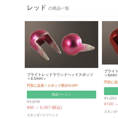
レッド
の商品一覧
ブライ
ブライトレッドラウンドヘッドスポッツ
＜6mm
＜4.5mm＞
円安に反
円安に反発！スポッツ類20％OFF
商品ページへ
¥1,251
¥1,018
¥
100 ～
¥
80 ～ 6,367 (税込)
スタンダ
スタンダードリベット