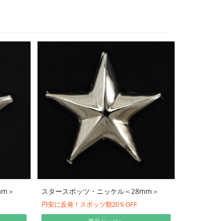
mm＞
スタースポッツ・ニッケル＜28mm＞
円安に反発！スポッツ類20％OFF