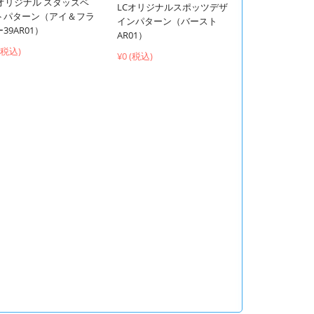
Cオリジナル スタッズベ
LCオリジナルスポッツデザ
トパターン（アイ＆フラ
インパターン（バースト
39AR01）
AR01）
 (税込)
¥0 (税込)