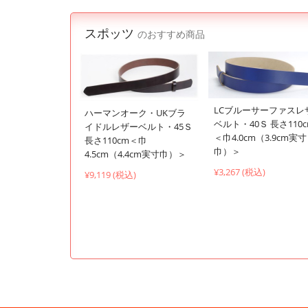
スポッツ
のおすすめ商品
LCブルーサーファスレ
ハーマンオーク・UKブラ
ベルト・40Ｓ 長さ110
イドルレザーベルト・45Ｓ
＜巾4.0cm（3.9cm実寸
長さ110cm＜巾
巾）＞
4.5cm（4.4cm実寸巾）＞
¥3,267 (税込)
¥9,119 (税込)