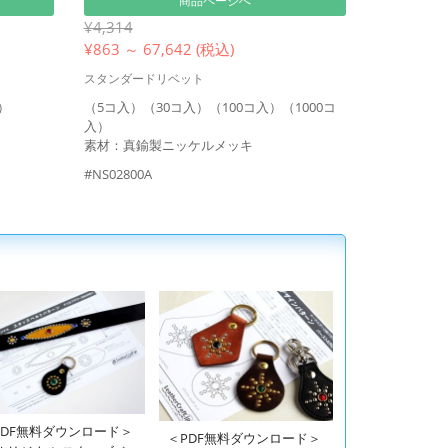
商品ページへ
¥4,314
¥
863 ～ 67,642 (税込)
スタンダードリベット
）
（5コ入）（30コ入）（100コ入）（1000コ
入）
素材：真鍮製ニッケルメッキ
#NS02800A
PDF無料ダウンロード＞
＜PDF無料ダウンロード＞