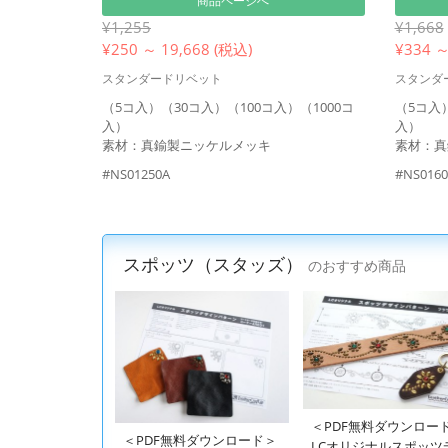
商品ページへ
¥1,255
¥1,668
¥
250 ～ 19,668 (税込)
¥
334 ～
スタンダードリベット
スタンダ
（5コ入）（30コ入）（100コ入）（1000コ
（5コ入）
入）
入）
素材：真鍮製ニッケルメッキ
素材：真
#NS01250A
#NS0160
スポッツ（スタッズ）
のおすすめ商品
＜PDF無料ダウンロー
＜PDF無料ダウンロード＞
LCオリジナルスポッツ