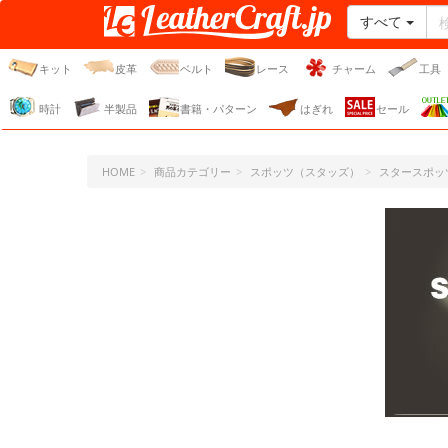
すべて
レザークラフト・ドット・
ジェーピー
キット
皮革
ベルト
レース
チャーム
工具
時計
半製品
書籍・パターン
はぎれ
セール
HOME
商品カテゴリー
スポッツ（スタッズ）
スタースポッ