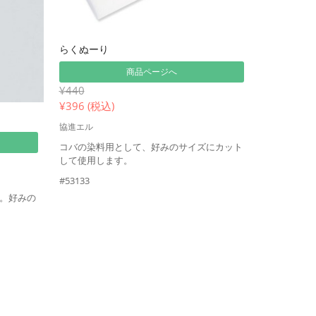
らくぬーり
商品ページへ
¥440
¥
396 (税込)
協進エル
コバの染料用として、好みのサイズにカット
して使用します。
#53133
。好みの