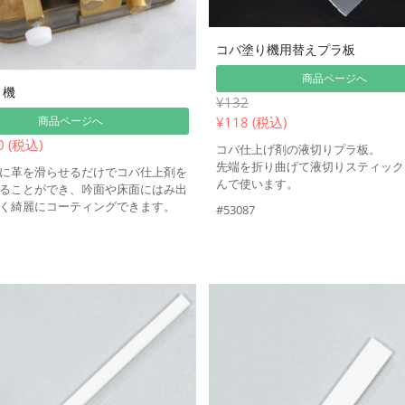
コバ塗り機用替えプラ板
商品ページへ
り機
¥132
¥
118 (税込)
商品ページへ
0 (税込)
コバ仕上げ剤の液切りプラ板。
先端を折り曲げて液切りスティック
に革を滑らせるだけでコバ仕上剤を
んで使います。
ることができ、吟面や床面にはみ出
く綺麗にコーティングできます。
#53087