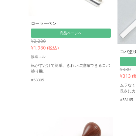
ローラーペン
商品ページへ
¥2,200
¥
1,980 (税込)
コバ塗
協進エル
転がすだけで簡単、きれいに塗布できるコバ
¥330
塗り機。
¥
313 (
#53305
ムラなく
長さにカ
#53165