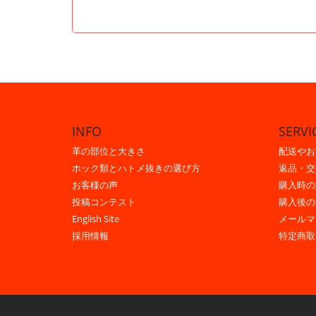
INFO
SERVI
革の部位と大きさ
配送やお
ホック類とハトメ抜きの選び方
返品・交
お客様の声
購入時の
投稿コンテスト
購入後の
English Site
メールマ
採用情報
特定商取