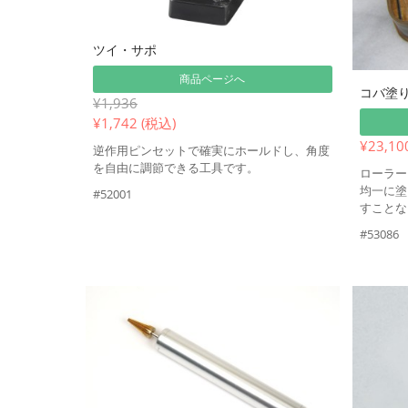
ツイ・サポ
商品ページへ
コバ塗
¥1,936
¥
1,742 (税込)
¥23,10
逆作用ピンセットで確実にホールドし、角度
を自由に調節できる工具です。
ローラー
均一に塗
#52001
すことな
#53086