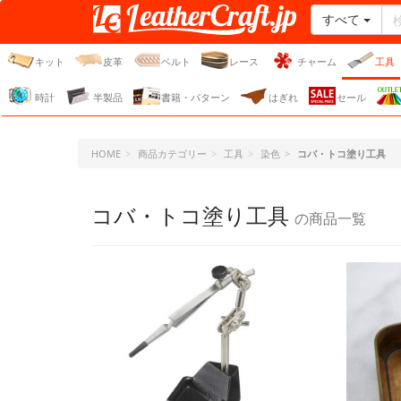
すべて
レザークラフト・ドット・
ジェーピー
キット
皮革
ベルト
レース
チャーム
工具
時計
半製品
書籍・パターン
はぎれ
セール
HOME
商品カテゴリー
工具
染色
コバ・トコ塗り工具
コバ・トコ塗り工具
の商品一覧