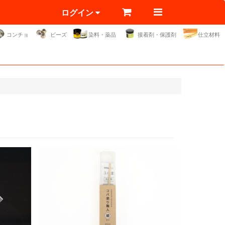
ログイン
コンチョ
ビーズ
染料・薬品
接着剤・保護剤
仕立材料