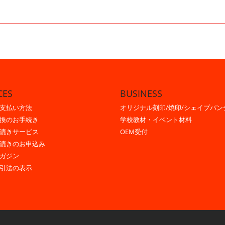
CES
BUSINESS
支払い方法
オリジナル刻印/焼印/シェイプパン
換のお手続き
学校教材・イベント材料
漉きサービス
OEM受付
漉きのお申込み
ガジン
引法の表示