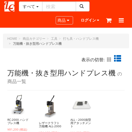
すべて
レ
ザ
Toggle navigation
商品
ログイン
ー
ク
ラ
HOME
商品カテゴリー
工具
打ち具・ハンドプレス機
万能機・抜き型用ハンドプレス機
フ
ト・
ド
表示の切替:
ッ
ト・
万能機・抜き型用ハンドプレス機
の
ジ
商品一覧
ェ
ー
ピ
ー
RC-2000 ハンド
ALL－2000抜型
レザークラフト
プレス機
用アタッチメン
万能機 ALL-2000
ト
¥81,200 (税込)