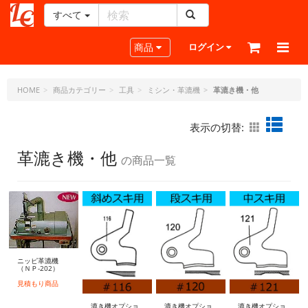
すべて
レ
ザ
Toggle navigation
商品
ログイン
ー
ク
ラ
HOME
商品カテゴリー
工具
ミシン・革漉機
革漉き機・他
フ
ト・
表示の切替:
ド
ッ
革漉き機・他
の商品一覧
ト・
ジ
ェ
ー
ピ
ー
ニッピ革漉機
（ＮＰ-202）
見積もり商品
漉き機オプショ
漉き機オプショ
漉き機オプショ