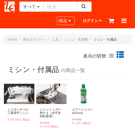
すべて
レ
ザ
Toggle navigation
商品
ログイン
ー
ク
ラ
HOME
商品カテゴリー
工具
ミシン・革漉機
ミシン・付属品
フ
ト・
表示の切替:
ド
ッ
ミシン・付属品
の商品一覧
ト・
ジ
ェ
ー
ピ
ー
ＬＣポータブル
ジャノメ レザー
エアーシリコン
工業用平ミシン
押さえ（水平全
(420ml)
回転釜用）
¥165,000 (税込)
¥1,430
¥1,320
¥
1,287 (税込)
¥
1,254 (税込)