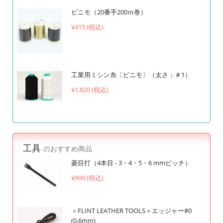
ビニモ（20番手200ｍ巻）
¥415 (税込)
工業用ミシン糸〔ビニモ〕（太さ：＃1）
¥1,820 (税込)
工具
のおすすめ商品
菱目打（4本目 - 3・4・5・6 mmピッチ）
¥990 (税込)
＜FLINT LEATHER TOOLS＞エッジャー#0
(0.6mm)