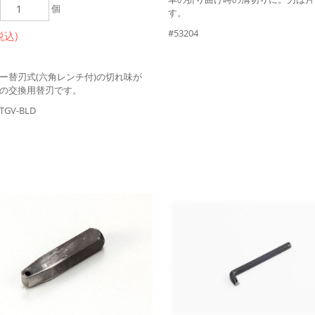
個
す。
#53204
税込)
ー替刃式(六角レンチ付)の切れ味が
の交換用替刃です。
TGV-BLD