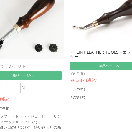
＜FLINT LEATHER TOOLS＞
サー
テッチルレット
商品ページへ
¥6,930
商品ページへ
¥
6,237 (税込)
個
（3mm）
#C28167
 (税込)
aft.jp
ラフト・ドット・ジェーピーオリジ
Cステッチルレットです。
縫い目の印づけや、縫い終わりの糸