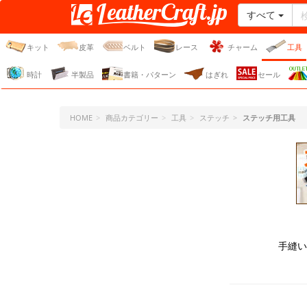
すべて
レザークラフト・ドット・
ジェーピー
キット
皮革
ベルト
レース
チャーム
工具
時計
半製品
書籍・パターン
はぎれ
セール
HOME
商品カテゴリー
工具
ステッチ
ステッチ用工具
手縫い