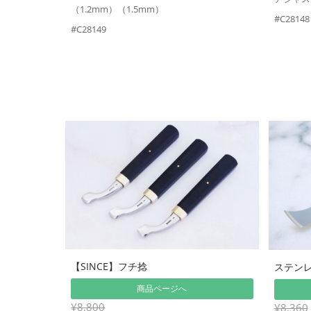
（1.2mm）（1.5mm）
#C28148
#C28149
【SINCE】フチ捻
ステンレ
商品ページへ
¥8,800
¥8,360