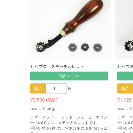
ＬＣプロ・ステッチルレット
ＬＣス
商品ページへ
購入
個
購入
¥2,530 (税込)
¥1,925
LeatherCraft.jp
LeatherCr
レザークラフト・ドット・ジェーピーオリジ
レザーク
ナルのLCプロ・ステッチルレットです。
ナルのL
手縫いで菱目打の、穴あけ用の印をつける工
手縫いの