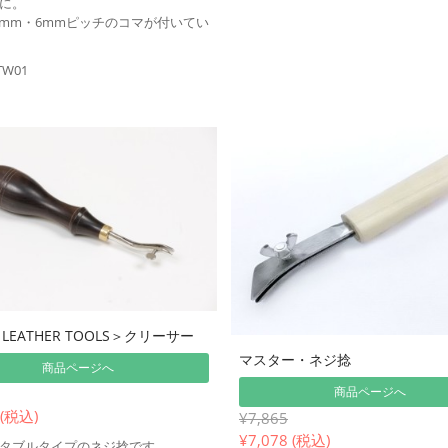
に。
5mm・6mmピッチのコマが付いてい
TW01
T LEATHER TOOLS＞クリーサー
マスター・ネジ捻
商品ページへ
商品ページへ
 (税込)
¥7,865
¥
7,078 (税込)
タブルタイプのネジ捻です。