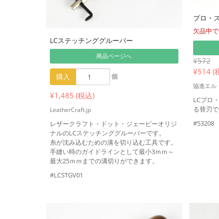
プロ・
欠品中で
LCステッチンググルーバー
商品ページへ
¥572
¥
514 (
購入
個
協進エル
¥1,485 (税込)
LCプロ
る替刃で
LeatherCraft.jp
#53208
レザークラフト・ドット・ジェーピーオリジ
ナルのLCステッチンググルーバーです。
糸が沈み込むための溝を切り込む工具です。
手縫い時のガイドラインとして最小3ｍｍ～
最大25ｍｍまでの溝切りができます。
#LCSTGV01