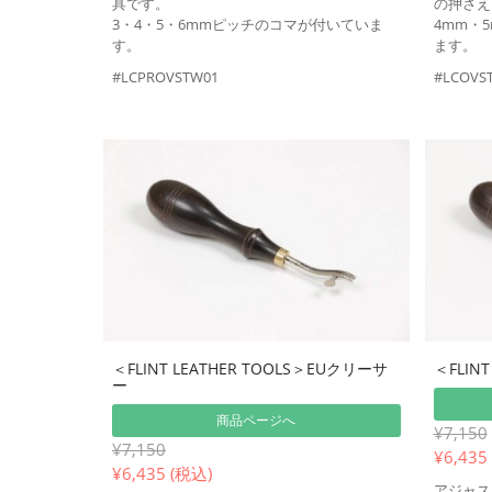
具です。
の押さえ
3・4・5・6mmピッチのコマが付いていま
4mm・
す。
ます。
#LCPROVSTW01
#LCOVS
＜FLINT LEATHER TOOLS＞EUクリーサ
＜FLIN
ー
商品ページへ
¥7,150
¥7,150
¥
6,435
¥
6,435 (税込)
アジャス