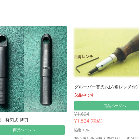
グルーバー替刃式(六角レンチ付)
欠品中です
商品ページへ
¥1,694
ー替刃式 替刃
¥
1,524 (税込)
商品ページへ
協進エル
革の折り曲げ時の溝切りに。刃は片