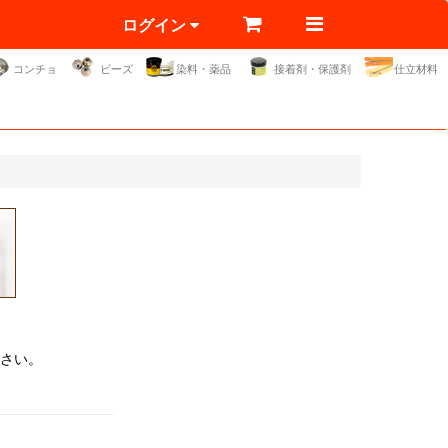
ログイン
コンチョ
ビーズ
染料・薬品
接着剤・保護剤
仕立材料
さい。