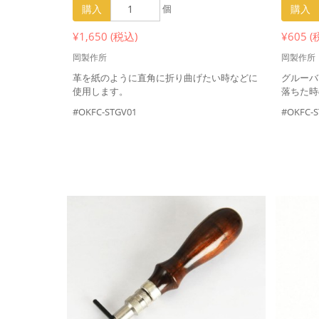
購入
個
購入
¥1,650 (税込)
¥605 (
岡製作所
岡製作所
革を紙のように直角に折り曲げたい時などに
グルーバ
使用します。
落ちた時
#OKFC-STGV01
#OKFC-S