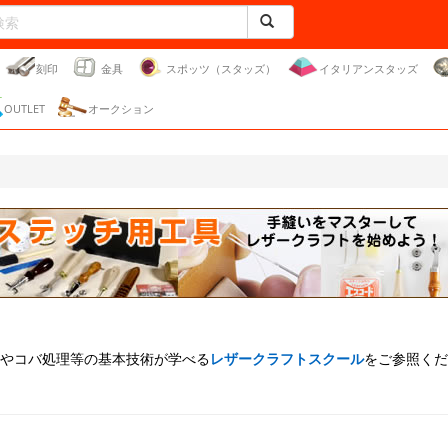
刻印
金具
スポッツ（スタッズ）
イタリアンスタッズ
OUTLET
オークション
やコバ処理等の基本技術が学べる
レザークラフトスクール
をご参照くだ