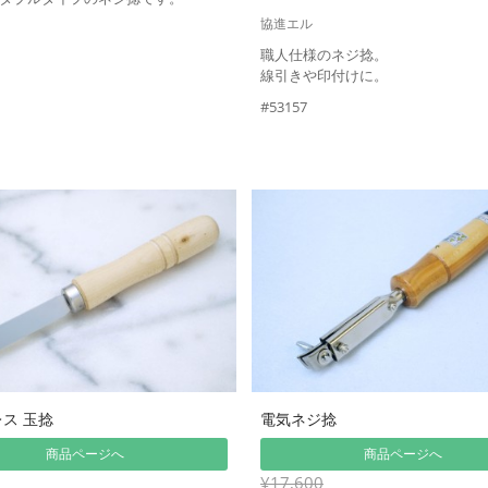
協進エル
職人仕様のネジ捻。
線引きや印付けに。
#53157
ス 玉捻
電気ネジ捻
商品ページへ
商品ページへ
¥17,600