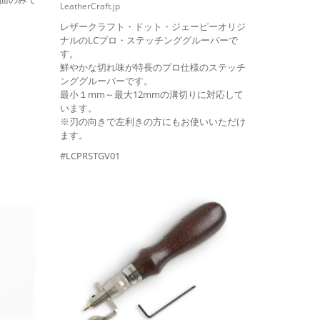
LeatherCraft.jp
レザークラフト・ドット・ジェーピーオリジ
ナルのLCプロ・ステッチンググルーバーで
す。
鮮やかな切れ味が特長のプロ仕様のステッチ
ンググルーバーです。
最小１mm～最大12mmの溝切りに対応して
います。
※刃の向きで左利きの方にもお使いいただけ
ます。
#LCPRSTGV01