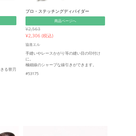
プロ・ステッチングディバイダー
商品ページへ
¥2,563
¥
2,306 (税込)
協進エル
手縫いやレースかがり等の縫い目の印付け
に。
極細線のシャープな線引きができます。
できる替刃
#53175