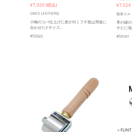
¥
7,920 (税込)
¥
7,524
SINCE LEATHER社
協進エル
小物のコバ仕上げに差が付くフチ捻は用途に
革の縁の
合わせた3 サイズ。
サビに強
#53322
#53161
＜FLIN