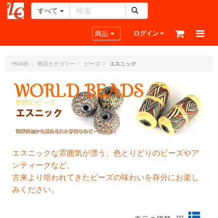
すべて
レ
ザ
Toggle navigation
商品
ログイン
ー
ク
ラ
HOME
商品カテゴリー
ビーズ
エスニック
フ
ト・
ド
ッ
ト・
ジ
ェ
ー
エスニックな雰囲気が漂う、色とりどりのビーズやア
ピ
ンティークなど、
ー
古来より培われてきたビーズの味わいを存分にお楽し
みください。