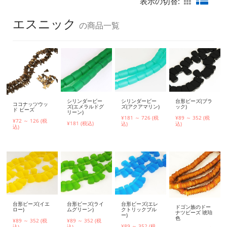
表示の切替:
エスニック
の商品一覧
シリンダービー
シリンダービー
台形ビーズ(ブラ
ココナッツウッ
ズ(エメラルドグ
ズ(アクアマリン)
ック)
ド ビーズ
リーン)
¥181 ～ 726 (税
¥89 ～ 352 (税
¥72 ～ 126 (税
¥181 (税込)
込)
込)
込)
台形ビーズ(イエ
台形ビーズ(ライ
台形ビーズ(エレ
ドゴン族のドー
ロー)
ムグリーン)
クトリックブル
ナツビーズ 琥珀
ー)
色
¥89 ～ 352 (税
¥89 ～ 352 (税
¥89 ～ 352 (税
込)
込)