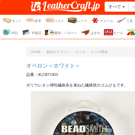
すべて
レザークラフト・ドット・
ジェーピー
キット
皮革
ベルト
レース
チャーム
工具
時計
半製品
書籍・パターン
はぎれ
セール
HOME
商品カテゴリー
ビーズ
ビーズ用糸
オペロン＜ホワイト＞
品番：#LCBT1003
ポリウレタン弾性繊維糸を束ねた繊維状のゴムひもです。