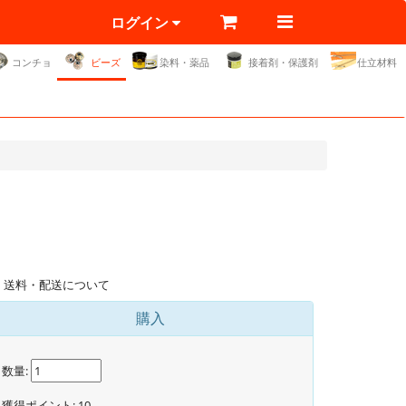
ログイン
コンチョ
ビーズ
染料・薬品
接着剤・保護剤
仕立材料
送料・配送について
購入
数量:
獲得ポイント:
10