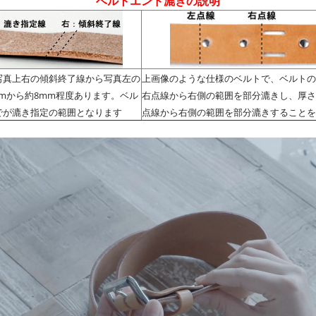
ベルトエンド漉きの説明
写真上右の傾斜終了線から写真左の
上画像のような仕様のベルトで、ベルトの
mから約8mm程度あります。ベル
右点線から右側の範囲を部分漉きし、厚さ
でが漉き指定の範囲となります
点線から右側の範囲を部分漉きすることを