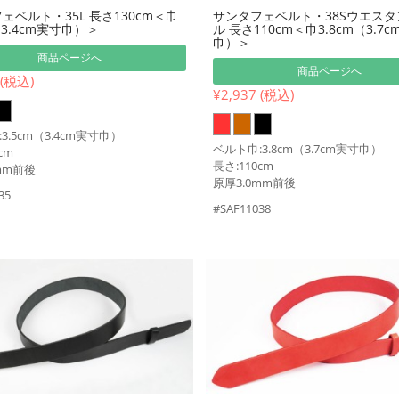
ェベルト・35L 長さ130cm＜巾
サンタフェベルト・38Sウエス
（3.4cm実寸巾）＞
ル 長さ110cm＜巾3.8cm（3.7
巾）＞
商品ページへ
商品ページへ
 (税込)
¥2,937 (税込)
3.5cm（3.4cm実寸巾）
ベルト巾:3.8cm（3.7cm実寸巾）
cm
長さ:110cm
mm前後
原厚3.0mm前後
35
#SAF11038