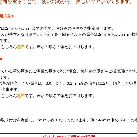
吟面を擦ることで、使い始めから、美しいツヤがでてきます。
定方法■
は2mmから3mmまでの間で、お好みの厚さをご指定頂けます。
みが基本となりますが、4mmを下回るベルトの場合は2mmから2.5mmが
）です。
はもちろん
無料
です。表示の厚さの革をお届けします。
■
している革の厚さにご希望の厚さがない場合、お好みの厚さをご指定頂けます
）です。
の革が購入したい場合は、3.0、また、3.2ｍｍ厚の場合は3.2と、購入した
が出来ます。
はもちろん
無料
です。表示の厚さの革をお届けします。
取り付けを考慮し、1ｍｍ小さくなっております。例：45ｍｍ巾のベルトの場