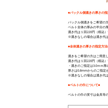
■バックル側漉きの厚さの指
バックル側漉きをご希望の方
ベルト全体の厚みの半分の厚
漉き代は１回220円（税込
※漉きなしの場合は漉き代
■全体漉きの厚さの指定方法
漉きをご希望の方はご用意
漉き代は１回220円（税込
・漉きのご指定は3.0ｍｍ厚
厚さは0.8
mmからのご指定
※漉きなしの場合は漉き代
■ベルトの巾について■
ベルトの巾の実寸は金具等の