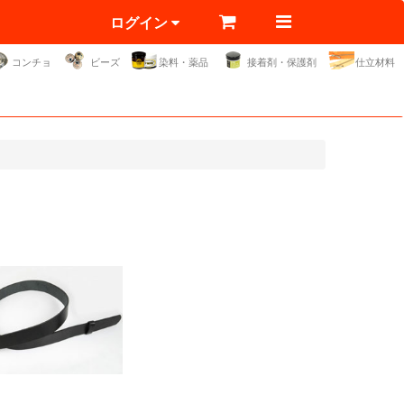
ログイン
コンチョ
ビーズ
染料・薬品
接着剤・保護剤
仕立材料
。