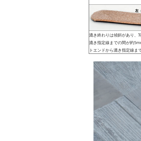
漉き終わりは傾斜があり、
漉き指定線までの間が約5m
トエンドから漉き指定線ま