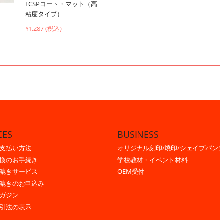
LCSPコート・マット（高
粘度タイプ）
¥1,287 (税込)
CES
BUSINESS
支払い方法
オリジナル刻印/焼印/シェイプパン
換のお手続き
学校教材・イベント材料
漉きサービス
OEM受付
漉きのお申込み
ガジン
引法の表示