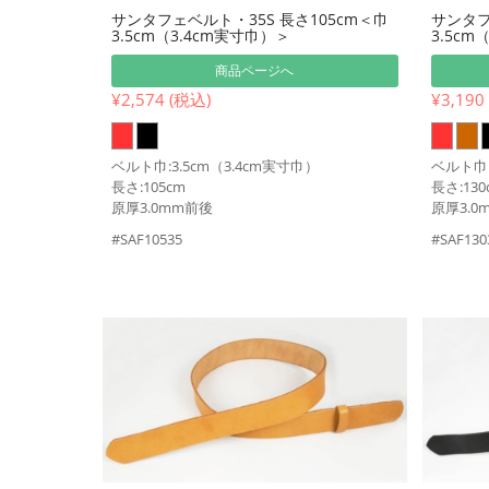
サンタフェベルト・35S 長さ105cm＜巾
サンタフ
3.5cm（3.4cm実寸巾）＞
3.5cm
商品ページへ
¥2,574 (税込)
¥3,190
ベルト巾:3.5cm（3.4cm実寸巾）
ベルト巾:
長さ:105cm
長さ:130
原厚3.0mm前後
原厚3.0
#SAF10535
#SAF130