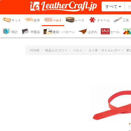
すべて
レザークラフト・ドット・
ジェーピー
キット
皮革
ベルト
レース
チャーム
工具
時計
半製品
書籍・パターン
はぎれ
セール
HOME
商品カテゴリー
ベルト
ヌメ革・サドルレザー
サ