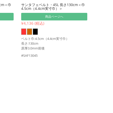
cm＜巾
サンタフェベルト・45L 長さ130cm＜巾
4.5cm（4.4cm実寸巾）＞
商品ページへ
¥4,136 (税込)
ベルト巾:4.5cm（4.4cm実寸巾）
長さ:130cm
原厚3.0mm前後
#SAF13045