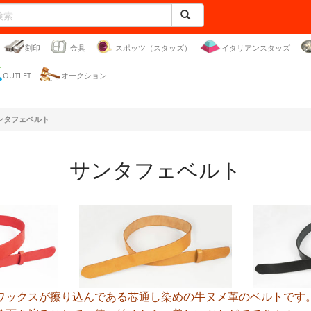
刻印
金具
スポッツ（スタッズ）
イタリアンスタッズ
OUTLET
オークション
ンタフェベルト
サンタフェベルト
ワックスが擦り込んである芯通し染めの牛ヌメ革のベルトです