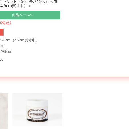
ェベルト・50L 長さ130cm＜巾
（4.9cm実寸巾）＞
商品ページへ
 (税込)
5.0cm（4.9cm実寸巾）
cm
mm前後
50