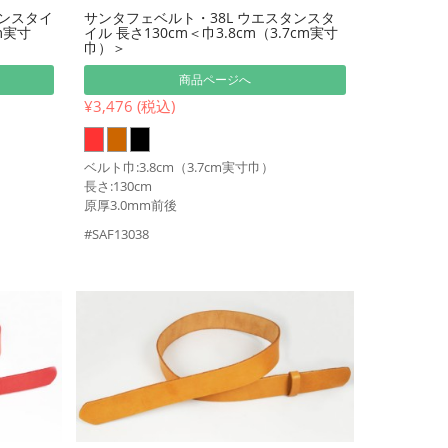
タンスタイ
サンタフェベルト・38L ウエスタンスタ
cm実寸
イル 長さ130cm＜巾3.8cm（3.7cm実寸
巾）＞
商品ページへ
¥3,476 (税込)
ベルト巾:3.8cm（3.7cm実寸巾）
長さ:130cm
原厚3.0mm前後
#SAF13038