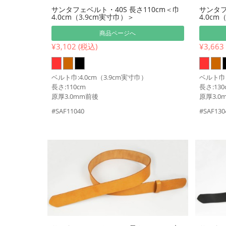
サンタフェベルト・40S 長さ110cm＜巾
サンタフ
4.0cm（3.9cm実寸巾）＞
4.0cm
商品ページへ
¥3,102 (税込)
¥3,663
ベルト巾:4.0cm（3.9cm実寸巾）
ベルト巾:
長さ:110cm
長さ:130
原厚3.0mm前後
原厚3.0
#SAF11040
#SAF130