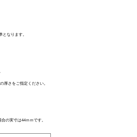
標準となります。
。
い革の厚さをご指定ください。
合の実寸は44ｍｍです。