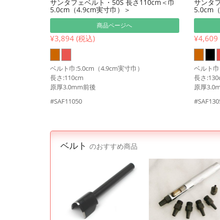
サンタフェベルト・50S 長さ110cm＜巾
サンタフ
5.0cm（4.9cm実寸巾）＞
5.0cm
商品ページへ
¥3,894 (税込)
¥4,609
ベルト巾:5.0cm（4.9cm実寸巾）
ベルト巾:
長さ:110cm
長さ:130
原厚3.0mm前後
原厚3.0
#SAF11050
#SAF130
ベルト
のおすすめ商品