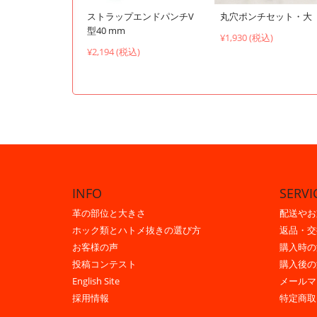
ストラップエンドパンチV
丸穴ポンチセット・大
型40 mm
¥1,930 (税込)
¥2,194 (税込)
INFO
SERVI
革の部位と大きさ
配送やお
ホック類とハトメ抜きの選び方
返品・交
お客様の声
購入時の
投稿コンテスト
購入後の
English Site
メールマ
採用情報
特定商取