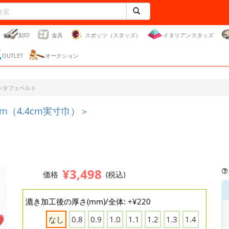
刻印
金具
スポッツ（スタッズ）
イタリアンスタッズ
OUTLET
オークション
ンタフェベルト
cm（4.4cm実寸巾）＞
。
¥3,498
価格
(税込)
漉き加工後の厚さ(mm)/全体: +¥220
なし
0.8
0.9
1.0
1.1
1.2
1.3
1.4