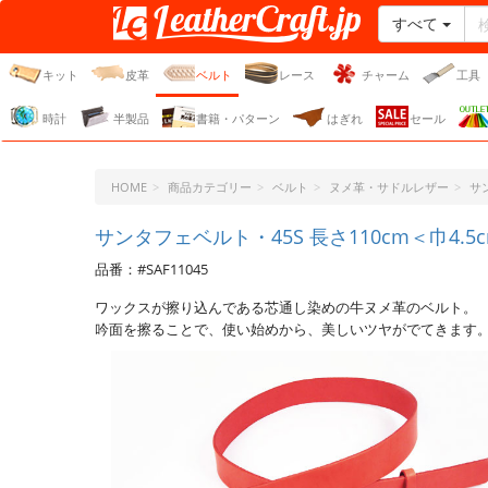
すべて
レザークラフト・ドット・
ジェーピー
キット
皮革
ベルト
レース
チャーム
工具
時計
半製品
書籍・パターン
はぎれ
セール
HOME
商品カテゴリー
ベルト
ヌメ革・サドルレザー
サ
サンタフェベルト・45S 長さ110cm＜巾4.5
品番：#SAF11045
ワックスが擦り込んである芯通し染めの牛ヌメ革のベルト。
吟面を擦ることで、使い始めから、美しいツヤがでてきます