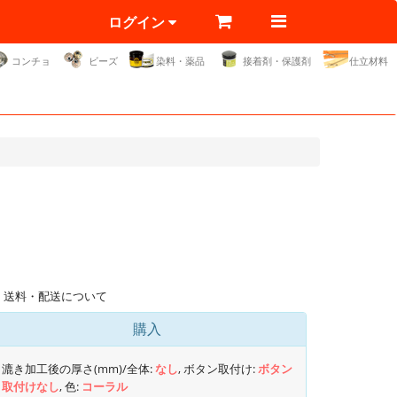
ログイン
コンチョ
ビーズ
染料・薬品
接着剤・保護剤
仕立材料
送料・配送について
購入
漉き加工後の厚さ(mm)/全体:
なし
, ボタン取付け:
ボタン
取付けなし
, 色:
コーラル