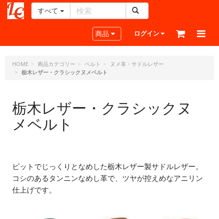
すべて
レ
ザ
Toggle navigation
商品
ログイン
ー
ク
ラ
HOME
商品カテゴリー
ベルト
ヌメ革・サドルレザー
栃木レザー・クラシックヌメベルト
フ
ト・
ド
栃木レザー・クラシックヌ
ッ
ト・
メベルト
ジ
ェ
ー
ピ
ピットでじっくりとなめした栃木レザー製サドルレザー。
ー
コシのあるタンニンなめし革で、ツヤが控えめなアニリン
仕上げです。