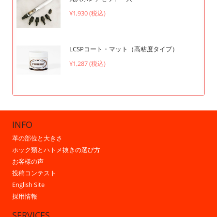
¥1,930 (税込)
LCSPコート・マット（高粘度タイプ）
¥1,287 (税込)
INFO
革の部位と大きさ
ホック類とハトメ抜きの選び方
お客様の声
投稿コンテスト
English Site
採用情報
SERVICES