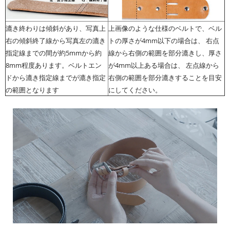
漉き終わりは傾斜があり、写真上
上画像のような仕様のベルトで、ベル
右の傾斜終了線から写真左の漉き
トの厚さが4mm以下の場合は、 右点
指定線までの間が約5mmから約
線から右側の範囲を部分漉きし、厚さ
8mm程度あります。ベルトエン
が4mm以上ある場合は、 左点線から
ドから漉き指定線までが漉き指定
右側の範囲を部分漉きすることを目安
の範囲となります
にしてください。