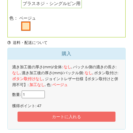
ブラスネジ・シングルピン用
色：
ベージュ
送料・配送について
購入
漉き加工後の厚さ(mm)/全体:
なし
, バックル側の漉きの長さ:
なし
, 漉き加工後の厚さ(mm)/バックル側:
なし
, ボタン取付け:
ボタン取付けなし
, ジョイントレザー仕様【ボタン取付けと併
用不可】:
加工なし
, 色:
ベージュ
数量:
獲得ポイント:
47
カートに入れる