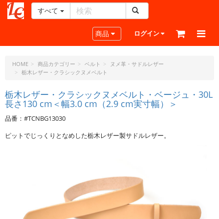
すべて
レ
ザ
Toggle navigation
商品
ログイン
ー
ク
ラ
HOME
商品カテゴリー
ベルト
ヌメ革・サドルレザー
栃木レザー・クラシックヌメベルト
フ
ト・
栃木レザー・クラシックヌメベルト・ベージュ・30L
ド
長さ130 cm＜幅3.0 cm（2.9 cm実寸幅）＞
ッ
ト・
品番：#TCNBG13030
ジ
ピットでじっくりとなめした栃木レザー製サドルレザー。
ェ
ー
ピ
ー