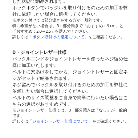
した状態で納品されます。
ホックボタンでバックルを取り付けるのための加工を弊
社に依頼したい場合に選択してください。
※ボタン付けでは部分漉きをする方が一般的です。
特に希望がない場合は、B・部分漉きで「おすすめ：9 cm」と
「おすすめ：2.0～2.5」を選んでください。
詳しくは
「ボタン取付けの指定について」
をご確認ください。
D・ジョイントレザー仕様
バックルエンドをジョイントレザーを使ったネジ留め仕
様に加工いたします。
ベルトに穴あけをしてから、ジョイントレザーと固定ネ
ジがセットで納品されます。
ネジ留めでバックルを取り付けるのための加工を弊社に
依頼したい場合に選択してください。
ベルトのサイズ調整をご自身で簡単に行いたい場合はこ
ちらの選択がおすすめです。
※ジョイントレザー仕様では、B・部分漉きは「なし」が一般的
です。
詳しくは
「ジョイントレザー仕様について」
をご確認ください。