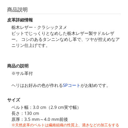
商品説明
皮革詳細情報
栃木レザー・クラシックヌメ
ピットでじっくりとなめした栃木レザー製サドルレザ
ー。 コシのあるタンニンなめし革で、ツヤが控えめなア
ニリン仕上げです。
商品の説明
※サル革付
ヘリはお好みの色が作れる
SPコート
がお勧めです。
サイズ
ベルト幅：3.0 cm（2.9 cm実寸幅）
長さ：130 cm
原厚：3.5 mm～4.0 mm前後
※天然皮革のベルトは繊維組織の性質上、漉きなどの加工をする