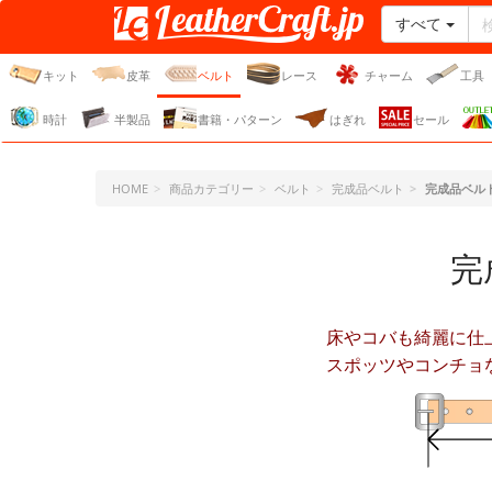
すべて
レザークラフト・ドット・
ジェーピー
キット
皮革
ベルト
レース
チャーム
工具
時計
半製品
書籍・パターン
はぎれ
セール
HOME
商品カテゴリー
ベルト
完成品ベルト
完成品ベル
完
床やコバも綺麗に仕
スポッツやコンチョ