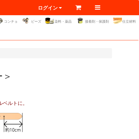
ログイン
コンチョ
ビーズ
染料・薬品
接着剤・保護剤
仕立材料
ー＞
ルベルトに。