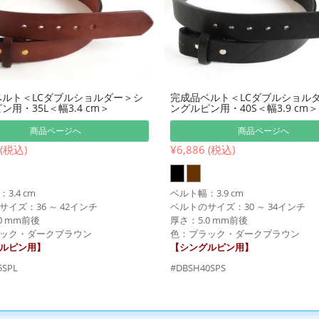
ルト＜LCダブルショルダー＞シ
完成品ベルト＜LCダブルショル
ン用・35L＜幅3.4 cm＞
ングルピン用・40S＜幅3.9 cm＞
商品ページへ
商品ページへ
 (税込)
¥6,886 (税込)
3.4 cm
ベルト幅：3.9 cm
イズ：36 ～ 42インチ
ベルトのサイズ：30 ～ 34インチ
0 mm前後
厚さ：5.0 mm前後
ック・ダークブラウン
色：ブラック・ダークブラウン
ルピン用】
【シングルピン用】
5SPL
#DBSH40SPS