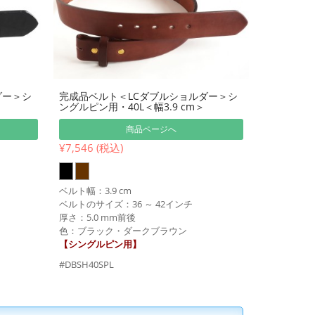
ダー＞シ
完成品ベルト＜LCダブルショルダー＞シ
ングルピン用・40L＜幅3.9 cm＞
商品ページへ
¥7,546 (税込)
ベルト幅：3.9 cm
ベルトのサイズ：36 ～ 42インチ
厚さ：5.0 mm前後
色：ブラック・ダークブラウン
【シングルピン用】
#DBSH40SPL