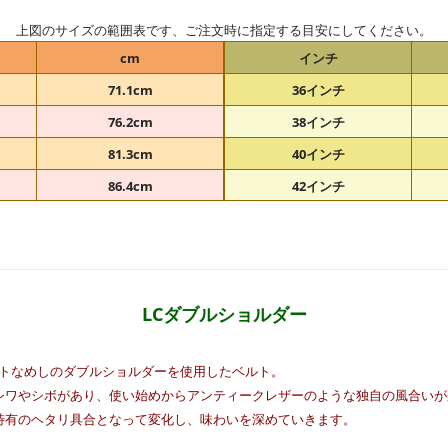
上図のサイズの範囲表です、ご注文時に指定する目安にしてください。
cm
インチ
71.1cm
36インチ
76.2cm
38インチ
81.3cm
40インチ
86.4cm
42インチ
LCダブルショルダー
ットなめしのダブルショルダーを使用したベルト。
シワやシボがあり、使い始めからアンティークレザーのような独自の風合いが
特有のヘタリ具合となって変化し、味わいを深めていきます。