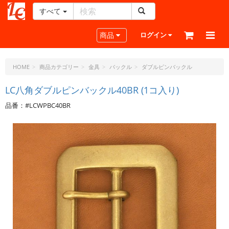
すべて
レ
ザ
Toggle navigation
商品
ログイン
ー
ク
ラ
HOME
商品カテゴリー
金具
バックル
ダブルピンバックル
フ
ト・
LC八角ダブルピンバックル40BR (1コ入り)
ド
品番：#LCWPBC40BR
ッ
ト・
ジ
ェ
ー
ピ
ー