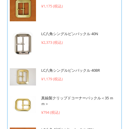
¥1,175 (税込)
LC八角シングルピンバックル 40N
¥2,373 (税込)
LC八角シングルピンバックル 40BR
¥1,179 (税込)
真鍮製クリップドコーナーバックル＜35 ｍ
ｍ＞
¥794 (税込)