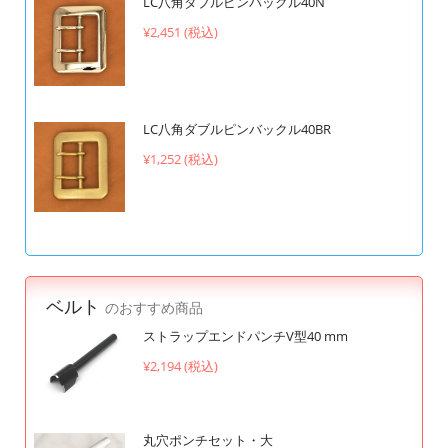
LC八角ダブルピンバックル40N
¥2,451 (税込)
LC八角ダブルピンバックル40BR
¥1,252 (税込)
ベルト
のおすすめ商品
ストラップエンドパンチV型40 mm
¥2,194 (税込)
丸穴ポンチセット・大