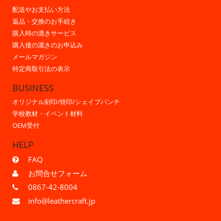
配送やお支払い方法
返品・交換のお手続き
購入時の漉きサービス
購入後の漉きのお申込み
メールマガジン
特定商取引法の表示
BUSINESS
オリジナル刻印/焼印/シェイプパンチ
学校教材・イベント材料
OEM受付
HELP
FAQ
お問合せフォーム
0867-42-8004
info@leathercraft.jp