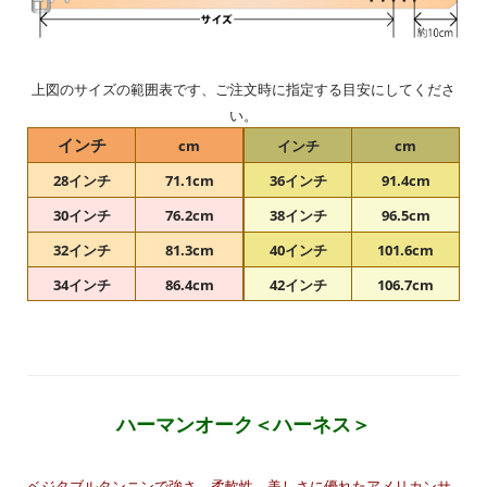
上図のサイズの範囲表です、ご注文時に指定する目安にしてくださ
い。
インチ
cm
インチ
cm
28インチ
71.1cm
36インチ
91.4cm
30インチ
76.2cm
38インチ
96.5cm
32インチ
81.3cm
40インチ
101.6cm
34インチ
86.4cm
42インチ
106.7cm
ハーマンオーク＜ハーネス＞
ベジタブルタンニンで強さ、柔軟性、美しさに優れたアメリカンサ