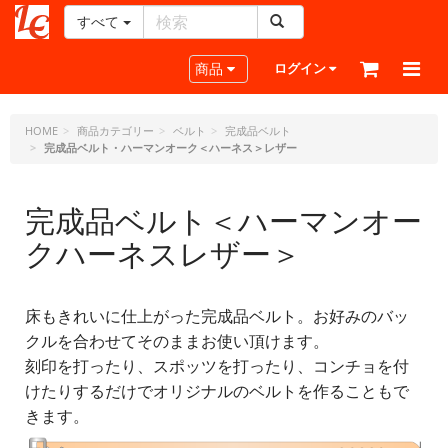
すべて
レ
ザ
Toggle navigation
商品
ログイン
ー
ク
ラ
HOME
商品カテゴリー
ベルト
完成品ベルト
完成品ベルト・ハーマンオーク＜ハーネス＞レザー
フ
ト・
ド
完成品ベルト＜ハーマンオー
ッ
ト・
クハーネスレザー＞
ジ
ェ
ー
床もきれいに仕上がった完成品ベルト。お好みのバッ
ピ
クルを合わせてそのままお使い頂けます。
ー
刻印を打ったり、スポッツを打ったり、コンチョを付
けたりするだけでオリジナルのベルトを作ることもで
きます。