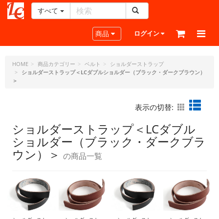
すべて
レ
ザ
Toggle navigation
商品
ログイン
ー
ク
ラ
HOME
商品カテゴリー
ベルト
ショルダーストラップ
ショルダーストラップ＜LCダブルショルダー（ブラック・ダークブラウン）
フ
＞
ト・
ド
ッ
表示の切替:
ト・
ジ
ショルダーストラップ＜LCダブル
ェ
ショルダー（ブラック・ダークブラ
ー
ウン）＞
の商品一覧
ピ
ー