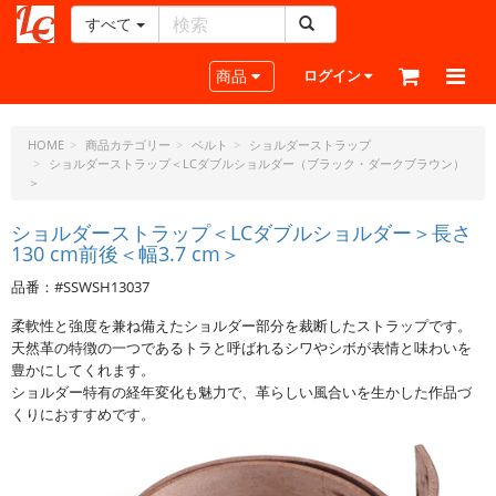
すべて
レ
ザ
Toggle navigation
商品
ログイン
ー
ク
ラ
HOME
商品カテゴリー
ベルト
ショルダーストラップ
ショルダーストラップ＜LCダブルショルダー（ブラック・ダークブラウン）
フ
＞
ト・
ド
ショルダーストラップ＜LCダブルショルダー＞長さ
ッ
130 cm前後＜幅3.7 cm＞
ト・
ジ
品番：#SSWSH13037
ェ
柔軟性と強度を兼ね備えたショルダー部分を裁断したストラップです。
ー
天然革の特徴の一つであるトラと呼ばれるシワやシボが表情と味わいを
ピ
豊かにしてくれます。
ー
ショルダー特有の経年変化も魅力で、革らしい風合いを生かした作品づ
くりにおすすめです。