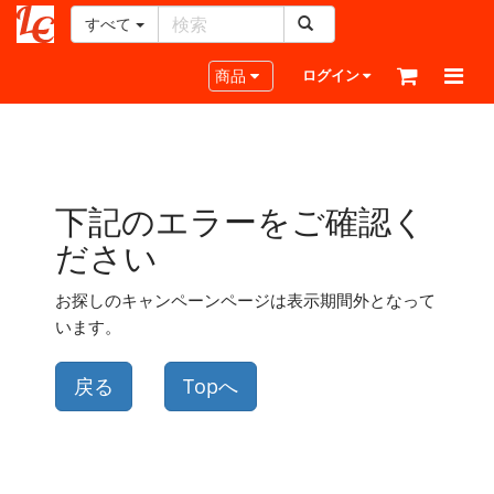
すべて
レ
ザ
Toggle navigation
商品
ログイン
ー
ク
ラ
フ
ト・
下記のエラーをご確認く
ド
ッ
ださい
ト・
ジ
お探しのキャンペーンページは表示期間外となって
ェ
います。
ー
ピ
ー
戻る
Topへ