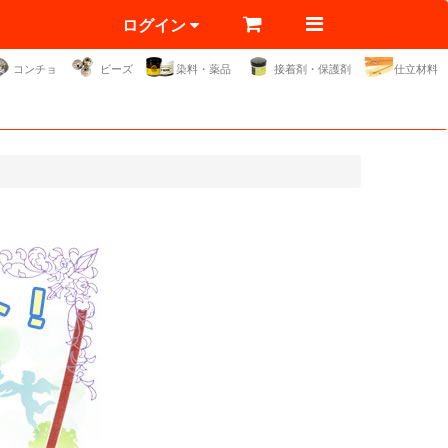
ログイン
コンチョ
ビーズ
染料・薬品
接着剤・保護剤
仕立材料