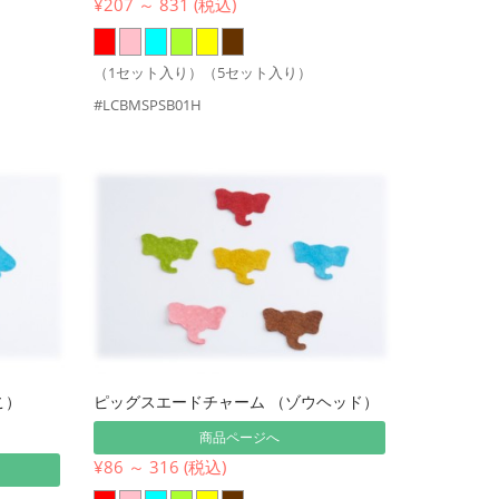
¥207 ～ 831 (税込)
（1セット入り）（5セット入り）
#LCBMSPSB01H
こ）
ピッグスエードチャーム （ゾウヘッド）
商品ページへ
¥86 ～ 316 (税込)