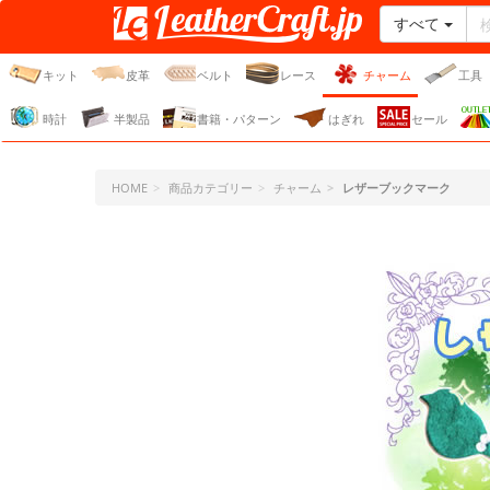
すべて
レザークラフト・ドット・
ジェーピー
キット
皮革
ベルト
レース
チャーム
工具
時計
半製品
書籍・パターン
はぎれ
セール
HOME
商品カテゴリー
チャーム
レザーブックマーク