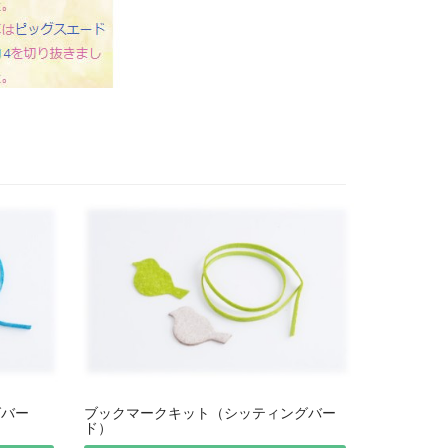
グバー
ブックマークキット（シッティングバー
ド）