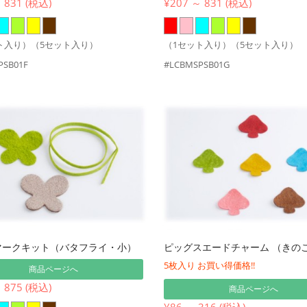
 831 (税込)
¥207 ～ 831 (税込)
ト入り）（5セット入り）
（1セット入り）（5セット入り）
PSB01F
#LCBMSPSB01G
マークキット（バタフライ・小）
ピッグスエードチャーム （きの
5枚入り お買い得価格!!
商品ページへ
 875 (税込)
商品ページへ
¥86 ～ 316 (税込)