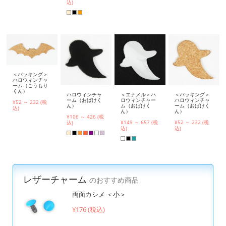
込)
＜バッキング＞
ハロウィンチャ
ーム（こうもり
くん）
ハロウィンチャ
＜エナメル＞ハ
＜バッキング＞
ーム（おばけく
ロウィンチャー
ハロウィンチャ
¥52 ～ 232 (税
ん）
ム（おばけく
ーム（おばけく
込)
ん）
ん）
¥106 ～ 426 (税
¥149 ～ 657 (税
¥52 ～ 232 (税
込)
込)
込)
レザーチャーム
のおすすめ商品
両面カシメ ＜小＞
¥176 (税込)