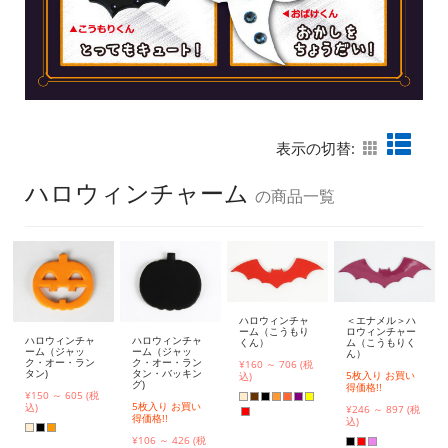
表示の切替:
ハロウィンチャーム
の商品一覧
ハロウィンチャ
＜エナメル＞ハ
ーム（こうもり
ロウィンチャー
ハロウィンチャ
ハロウィンチャ
くん）
ム（こうもりく
ーム（ジャッ
ーム（ジャッ
ん）
ク・オー・ラン
ク・オー・ラン
¥160 ～ 706 (税
タン)
タン・バッキン
5枚入り お買い
込)
グ)
得価格!!
¥150 ～ 605 (税
5枚入り お買い
込)
¥246 ～ 897 (税
得価格!!
込)
¥106 ～ 426 (税