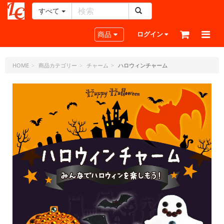
すべて
レ
ザ
Toggle navigation
商品
ログイン
ー
ク
ラ
HOME
商品カテゴリー
チャーム
ハロウィンチャーム
フ
ト・
ド
ッ
ト・
ジ
ェ
ー
ピ
ー