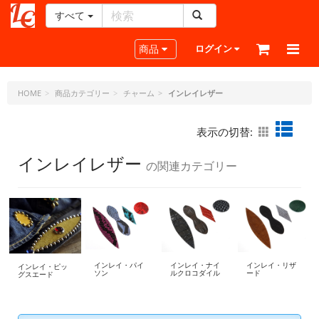
すべて
レ
ザ
Toggle navigation
商品
ログイン
ー
ク
ラ
HOME
商品カテゴリー
チャーム
インレイレザー
フ
ト・
表示の切替:
ド
ッ
インレイレザー
の関連カテゴリー
ト・
ジ
ェ
ー
ピ
ー
インレイ・パイ
インレイ・ナイ
インレイ・リザ
インレイ・ピッ
ソン
ルクロコダイル
ード
グスエード