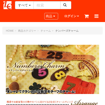
すべて
レ
ザ
Toggle navigation
商品
ログイン
ー
ク
ラ
HOME
商品カテゴリー
チャーム
ナンバーズチャーム
フ
ト・
ド
ッ
ト・
ジ
ェ
ー
ピ
ー