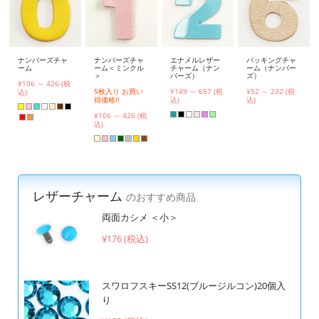
ナンバーズチャ
ナンバーズチャ
エナメルレザー
バッキングチャ
ーム
ーム＜ミンクル
チャーム（ナン
ーム（ナンバー
＞
バーズ）
ズ）
¥106 ～ 426 (税
5枚入り お買い
¥149 ～ 657 (税
¥52 ～ 232 (税
込)
得価格!!
込)
込)
¥106 ～ 426 (税
込)
レザーチャーム
のおすすめ商品
両面カシメ ＜小＞
¥176 (税込)
スワロフスキーSS12(ブルージルコン)20個入
り